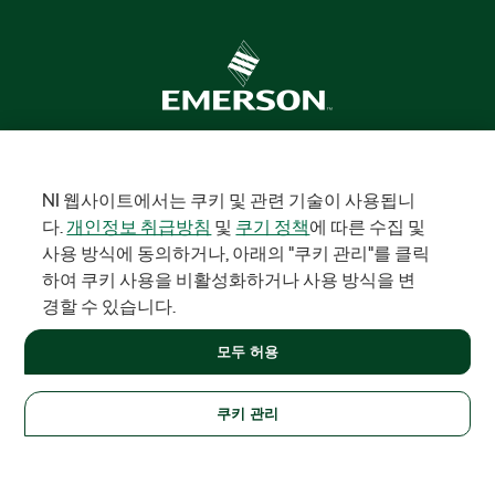
솔루션
교육 및 연구
항공우주, 국방 및 정부
전자
에너지
산업
NI 웹사이트에서는 쿠키 및 관련 기술이 사용됩니
용 장비
생명 과학
반도체
교통
다.
개인정보 취급방침
및
쿠기 정책
에 따른 수집 및
주문
사용 방식에 동의하거나, 아래의 "쿠키 관리"를 클릭
하여 쿠키 사용을 비활성화하거나 사용 방식을 변
NI 대리점 파트너
주문 상태 및 내역
견적 다시보기
서비스
경할 수 있습니다.
약관
부품 번호로 주문 또는 견적 요청
회사
모두 허용
NI는 이제 Emerson의 일원입니다
정보
Emerson 채용정보
뉴스룸
공급망/품질
행사
쿠키 관리
지원
다운로드
제품 설명서
토론방
제품 정품인증
서비스 요