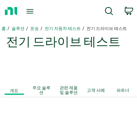
홈
검색
페
이
지
홈
솔루션
운송
전기 자동차 테스트
전기 드라이브 테스트
로
전기 드라이브 테스트
돌
아
가
기
주요 솔루
관련 제품
개요
고객 사례
파트너
션
및 솔루션