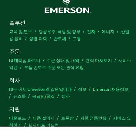
솔루션
교육 및 연구
항공우주, 국방 및 정부
전자
에너지
산업
용 장비
생명 과학
반도체
교통
주문
NI 대리점 파트너
주문 상태 및 내역
견적 다시보기
서비스
약관
부품 번호로 주문 또는 견적 요청
회사
NI는 이제 Emerson의 일원입니다
정보
Emerson 채용정보
뉴스룸
공급망/품질
행사
지원
다운로드
제품 설명서
토론방
제품 정품인증
서비스 요
청하기
웹사이트 피드백