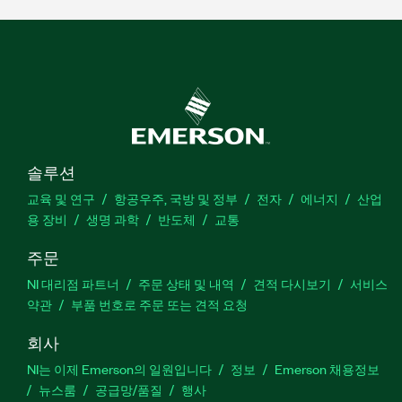
솔루션
교육 및 연구
항공우주, 국방 및 정부
전자
에너지
산업
용 장비
생명 과학
반도체
교통
주문
NI 대리점 파트너
주문 상태 및 내역
견적 다시보기
서비스
약관
부품 번호로 주문 또는 견적 요청
회사
NI는 이제 Emerson의 일원입니다
정보
Emerson 채용정보
뉴스룸
공급망/품질
행사