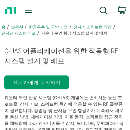
홈
검색
페
이
지
홈
솔루션
항공우주 및 국방 산업
전자기 스펙트럼 작전
로
전자전 시스템 배포
카운터 무인 항공 시스템 설계 및 배치
돌
아
C-UAS 어플리케이션을 위한 적응형 RF
가
기
시스템 설계 및 배포
전문가에게 문의하기
카운터 무인 항공 시스템 (C-UAS) 개발에는 변화하는 통신 프
로토콜, 감지 기술, 스펙트럼 환경에 적응할 수 있는 RF 플랫폼
이 필요합니다. 상업용 및 군사용 무인 항공기가 계속해서 새로
운 통신 방법, 내비게이션 기법, 자율 동작, 스펙트럼 접근 전략
을 채택함에 따라 엔지니어들은 감지, 모니터링, 무력화라는 끊
임없이 변화하는 목표에 직면하게 됩니다. 효과적인 개발을 위