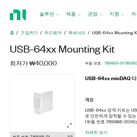
홈
페
솔루션
제품
관점
지원
커
이
지
로
홈
구입하기
하드웨어
액세서리
USB-64xx Mounting K
돌
USB-64xx Mounting Kit
아
가
최저가 ₩40,000
기
부품 번호
:
789955-01
789953
USB-64xx mioDAQ
개요
USB-64xx 장착 키트는 
로 안전하게 장착할 수 있는
(부품 번호 789986-01)
하기 위한 DIN 레일 클립과 
자세히 보기
널 장착 옵션(부품 번호 78
부품 번호: 789955-01
1/3