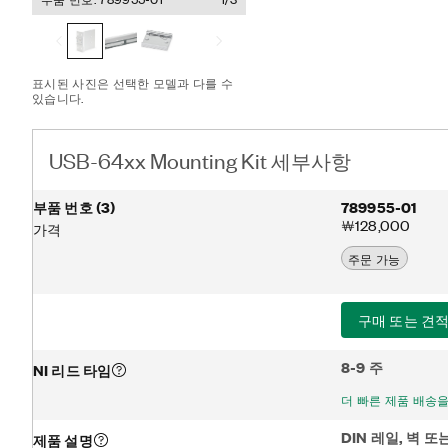
각 커넥터가 있는 USB-C
(부품 번호 789953-01)은
(1U)에 설치할 수 있으며, 
을 포함합니다.
표시된 사진은 선택한 모델과 다를 수
있습니다.
USB-64xx Mounting Kit 세부사항
부품 번호
(
3
)
789955-01
￦128,000
가격
주문 가능
구매 또는 견적
8-9 주
NI 리드 타임
더 빠른 제품 배송
DIN 레일, 벽 
제품 설명