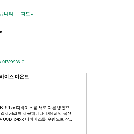
뮤니티
파트너
it
-01
789986-01
 디바이스 마운트
USB-64xx 디바이스를 서로 다른 방향으
 액세서리를 제공합니다. DIN 레일 옵션
에는 USB-64xx 디바이스를 수평으로 장착
나사가 포함됩니다. DIN 레일, 벽 또는 패
9955-01)에는 수직 장착용 브래킷과 직