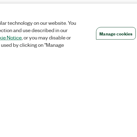
lar technology on our website. You
ection and use described in our
Manage cookies
ie Notice
, or you may disable or
 used by clicking on "Manage
주문
회사