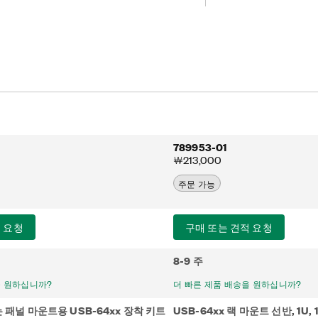
 케이블이 포함됩니다. 랙 장착 선반 옵션
 2개의 USB-64xx 디바이스를 19 인치 랙
직각 커넥터가 있는 2개의 USB-C 케이블
789953-01
￦213,000
주문 가능
 요청
구매 또는 견적 요청
8-9 주
을 원하십니까?
더 빠른 제품 배송을 원하십니까?
또는 패널 마운트용 USB-64xx 장착 키트
USB-64xx 랙 마운트 선반, 1U,