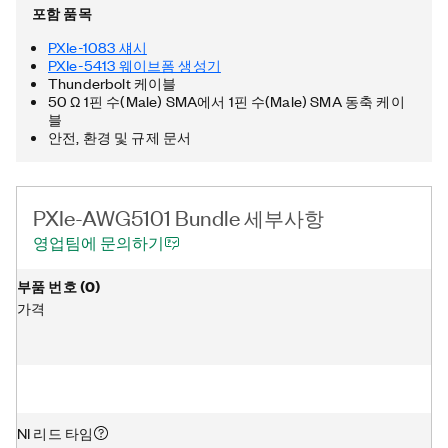
기타 국가에서 Intel Corporation 또는 그 자회사의 상표입니다.
포함 품목
PXIe-1083 섀시
PXIe-5413 웨이브폼 생성기
Thunderbolt 케이블
50 Ω 1핀 수(Male) SMA에서 1핀 수(Male) SMA 동축 케이
블
안전, 환경 및 규제 문서
PXIe-AWG5101 Bundle 세부사항
영업팀에 문의하기
부품 번호
(
0
)
가격
NI 리드 타임