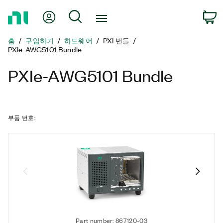
홈
내 계정
검색
페
이
홈
구입하기
하드웨어
PXI 번들
지
PXIe-AWG5101 Bundle
로
돌
PXIe-AWG5101 Bundle
아
가
기
부품 번호
:
Part number: 867120-03