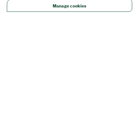
Manage cookies
솔루션
교육 및 연구
항공우주, 국방 및 정부
전자
에너지
산업
용 장비
생명 과학
반도체
교통
주문
NI 대리점 파트너
주문 상태 및 내역
견적 다시보기
서비스
약관
부품 번호로 주문 또는 견적 요청