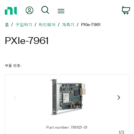
홈
내 계정
검색
페
이
홈
구입하기
하드웨어
계측기
PXIe-7961
지
로
PXIe-7961
돌
아
가
기
부품 번호
:
Part number: 781921-01
1/3