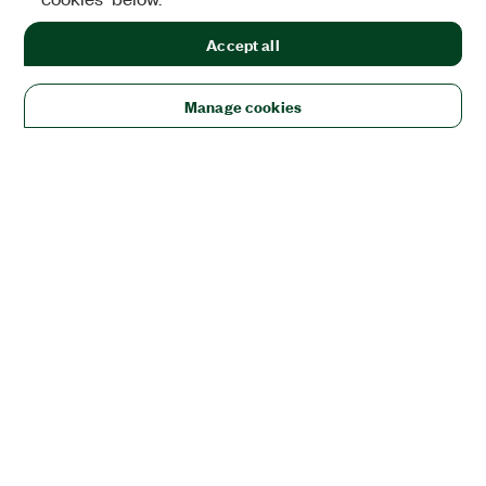
Accept all
Manage cookies
솔루션
교육 및 연구
항공우주, 국방 및 정부
전자
에너지
산업
용 장비
생명 과학
반도체
교통