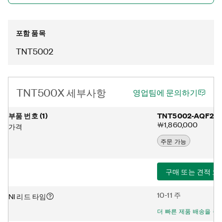
포함 품목
TNT5002
TNT500X 세부사항
영업팀에 문의하기
부품 번호
(
1
)
TNT5002-AQF24
￦1,860,000
가격
주문 가능
구매 또는 견적 요
10-11 주
NI 리드 타임
더 빠른 제품 배송을 원