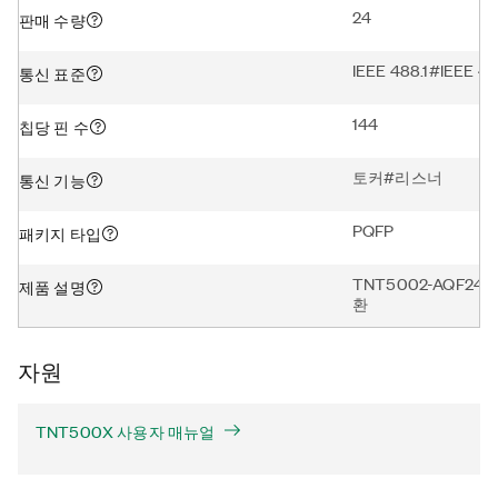
24
판매 수량
IEEE 488.1#IEEE 
통신 표준
144
칩당 핀 수
토커#리스너
통신 기능
PQFP
패키지 타입
TNT5002-AQF24,
제품 설명
환
자원
TNT500X 사용자 매뉴얼