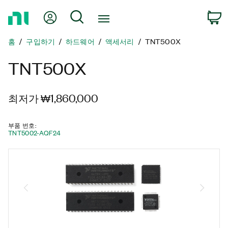
홈
내 계정
검색
페
이
홈
구입하기
하드웨어
액세서리
TNT500X
지
로
TNT500X
돌
아
가
최저가 ₩1,860,000
기
부품 번호
:
TNT5002-AQF24