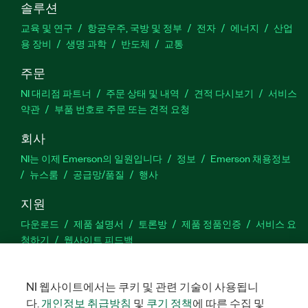
솔루션
교육 및 연구
항공우주, 국방 및 정부
전자
에너지
산업
용 장비
생명 과학
반도체
교통
주문
NI 대리점 파트너
주문 상태 및 내역
견적 다시보기
서비스
약관
부품 번호로 주문 또는 견적 요청
회사
NI는 이제 Emerson의 일원입니다
정보
Emerson 채용정보
뉴스룸
공급망/품질
행사
지원
다운로드
제품 설명서
토론방
제품 정품인증
서비스 요
청하기
웹사이트 피드백
Facebook
Twitter
LinkedIn
YouTu
In
NI 웹사이트에서는 쿠키 및 관련 기술이 사용됩니
다.
개인정보 취급방침
및
쿠기 정책
에 따른 수집 및