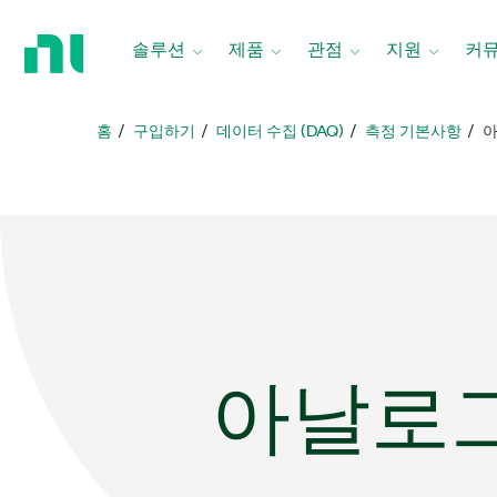
홈
페
솔루션
제품
관점
지원
커
이
지
로
홈
구입하기
데이터 수집 (DAQ)
측정 기본사항
아
돌
아
가
기
아날로