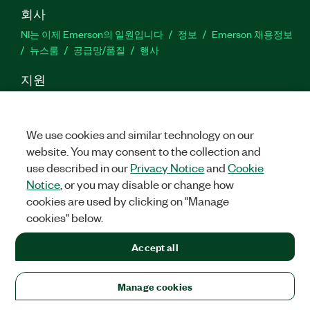
회사
NI는 이제 Emerson의 일원입니다
정보
Emerson 채용정보
뉴스룸
공급망/품질
행사
지원
다운로드
제품 설명서
토론방
제품 정품인증
서비스 요
청하기
웹사이트 피드백
We use cookies and similar technology on our
website. You may consent to the collection and
Facebook
Twitter
LinkedIn
YouTu
In
use described in our
Privacy Notice
and
Cookie
Notice
, or you may disable or change how
cookies are used by clicking on "Manage
©
NATIONAL INSTRUMENTS CORP. 판권 소유. 한국내쇼날인스트루먼
cookies" below.
트㈜ | 주소: 서울특별시 영등포구 여의대로 108, 36층 (여의도동,
파크원 타워1) | 대표자: 수리후앗, 페드로와이안드라데 | 사업자 등
록번호: 214-81-91583 | 대표전화: 02-3451-3400
Accept all
법적정보
|
IMPRINT
|
개인정보 취급방침
|
Manage cookies
Manage cookies