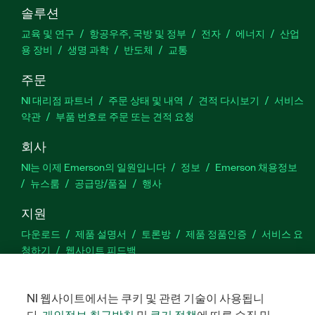
솔루션
교육 및 연구
항공우주, 국방 및 정부
전자
에너지
산업
용 장비
생명 과학
반도체
교통
주문
NI 대리점 파트너
주문 상태 및 내역
견적 다시보기
서비스
약관
부품 번호로 주문 또는 견적 요청
회사
NI는 이제 Emerson의 일원입니다
정보
Emerson 채용정보
뉴스룸
공급망/품질
행사
지원
다운로드
제품 설명서
토론방
제품 정품인증
서비스 요
청하기
웹사이트 피드백
Facebook
Twitter
LinkedIn
YouTu
In
NI 웹사이트에서는 쿠키 및 관련 기술이 사용됩니
다.
개인정보 취급방침
및
쿠기 정책
에 따른 수집 및