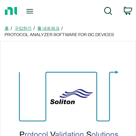
홈
검색
페
이
지
홈
구입하기
툴 네트워크
로
PROTOCOL ANALYZER SOFTWARE FOR I3C DEVICES
돌
아
가
기