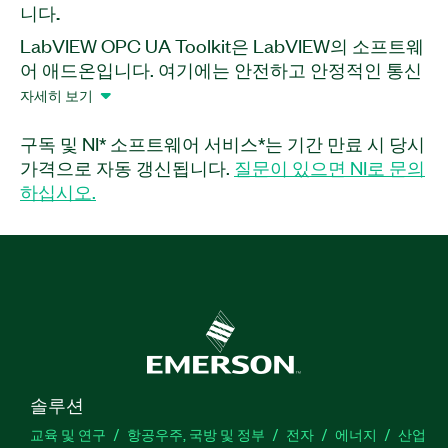
니다.
LabVIEW OPC UA Toolkit은 LabVIEW의 소프트웨
어 애드온입니다. 여기에는 안전하고 안정적인 통신
을 지원하는 OPC UA API가 들어있습니다. 이 툴킷
자세히 보기
을 사용하여 OPC UA 클라이언트, 서버 및 보안 관리
기능을 생성할 수 있습니다. LabVIEW OPC UA
구독 및 NI* 소프트웨어 서비스*는 기간 만료 시 당시
Toolkit을 사용하면 OPC UA 스펙의 데이터 접근
가격으로 자동 갱신됩니다.
질문이 있으면 NI로 문의
(DA) 패싯뿐만 아니라 히스토리 접근 (HA), 알람 및
하십시오.
조건 (AC) 패싯에 대한 지원을 추가할 수 있습니다.
이 툴킷은 Windows와 NI Linux Real-Time OS 모두
와 호환됩니다. 개발 라이센스 또는 배포 라이센스
중에서 선택할 수 있으며, 배포 라이센스를 이용하면
개발된 코드를 배포할 수 있습니다.\r\n\r\nLinux®
등록 상표는 전 세계에 상표권을 보유하고 있는
Linux Torvalds와 독점 라이센스 계약을 맺고 있는
LMI의 2차 라이센스에 따라 사용되었습니다.
솔루션
교육 및 연구
항공우주, 국방 및 정부
전자
에너지
산업
부품 번호:
785292-35
|
785291-35
|
788439-35
|