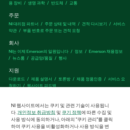
785292-35WP
용 장비
생명 과학
|
785291-35WP
반도체
교통
주문
NI 대리점 파트너
주문 상태 및 내역
견적 다시보기
서비스
약관
부품 번호로 주문 또는 견적 요청
회사
NI는 이제 Emerson의 일원입니다
정보
Emerson 채용정보
뉴스룸
공급망/품질
행사
지원
다운로드
제품 설명서
토론방
제품 정품인증
서비스 요
청하기
웹사이트 피드백
Facebook
Twitter
LinkedIn
YouTu
In
NI 웹사이트에서는 쿠키 및 관련 기술이 사용됩니
다.
개인정보 취급방침
및
쿠기 정책
에 따른 수집 및
사용 방식에 동의하거나, 아래의 "쿠키 관리"를 클릭
하여 쿠키 사용을 비활성화하거나 사용 방식을 변
©
2026
NATIONAL INSTRUMENTS CORP. 판권 소유. 한국내쇼날인스트