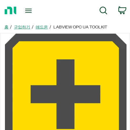
홈
검색
페
이
지
홈
구입하기
애드온
LABVIEW OPC UA TOOLKIT
로
돌
아
가
기