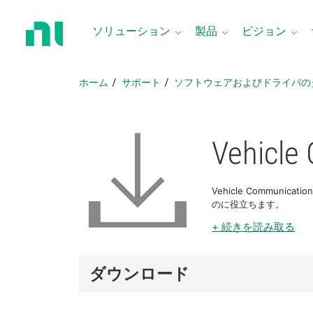
ホ
ー
ソリューション
製品
ビジョン
ム
ペ
ー
ホーム
サポート
ソフトウェアおよびドライバの
ジ
に
戻
る
Vehicle
Vehicle Commun
のに役立ちます。
+ 続きを読み取る
ダウンロード