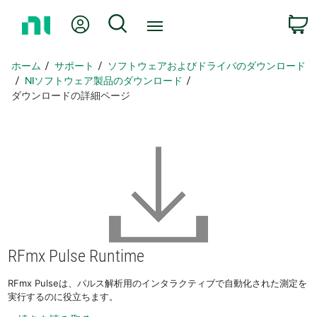
ホ
Myアカウント
検索
ー
ム
ペ
ホーム
サポート
ソフトウェアおよびドライバのダウンロード
ー
NIソフトウェア製品のダウンロード
ジ
ダウンロードの詳細ページ
に
戻
る
RFmx Pulse Runtime
RFmx Pulseは、パルス解析用のインタラクティブで自動化された測定を
実行するのに役立ちます。