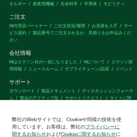
ネルギー
産業用機械
生命科学
半導体
モビリティ
ご注文
NI代理店パートナー
ご注文状況/履歴
お見積を入手
サー
ビス規約
製品番号でご注文されるか、見積りをお申込みくだ
さい
会社情報
NIはエマソン社の一員になりました
NIについて
エマソン採
用情報
ニュースルーム
サプライチェーン/品質
イベント
サポート
ダウンロード
製品ドキュメント
ディスカッションフォーラ
ム
製品のアクティブ化
サポートリクエスト
サイトに関
するご意見
弊社のWebサイトでは、Cookieや同様の技術を使
Twitter
YouTube
Faceb
In
用しています。お客様は、弊社の
プライバシーに
関するお知らせ
および
Cookieに関するお知らせ
に