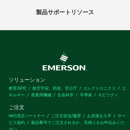
製品
サポート
リソース
ソリューション
教育/研究
航空宇宙、防衛、官公庁
エレクトロニクス
エ
ネルギー
産業用機械
生命科学
半導体
モビリティ
ご注文
NI代理店パートナー
ご注文状況/履歴
お見積を入手
サー
ビス規約
製品番号でご注文されるか、見積りをお申込みくだ
さい