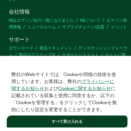
会社情報
NIはエマソン社の一員になりました
NIについて
エマソン採
用情報
ニュースルーム
サプライチェーン/品質
イベント
サポート
ダウンロード
製品ドキュメント
ディスカッションフォーラ
ム
製品のアクティブ化
サポートリクエスト
サイトに関
するご意見
弊社のWebサイトでは、Cookieや同様の技術を使
Twitter
YouTube
Faceb
In
用しています。お客様は、弊社の
プライバシーに
関するお知らせ
および
Cookieに関するお知らせ
に
記載されている収集と使用に同意するか、以下の
「Cookieを管理する」をクリックしてCookieを無
©
NATIONAL INSTRUMENTS CORP. ALL RIGHTS RESERVED.
効にしたり設定を変更することができます。
法令関連情報
|
IMPRINT
|
プライバシー
|
クッキーを管理する
すべて受け入れる