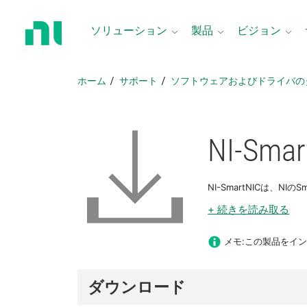
ホ
ー
ソリューション
製品
ビジョン
ム
ペ
ー
ホーム
サポート
ソフトウェアおよびドライバの
ジ
に
戻
る
NI-
Smar
NI-SmartNICは、N
+ 続きを読み取る
メモ:この製品をインス
ダウンロード