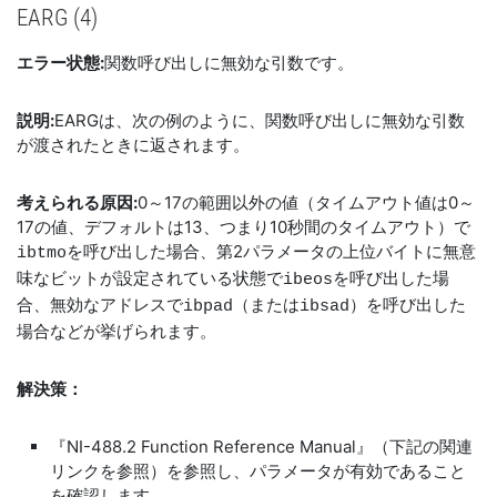
EARG (4)
エラー状態:
関数呼び出しに無効な引数です。
説明:
EARGは、次の例のように、関数呼び出しに無効な引数
が渡されたときに返されます。
考えられる原因:
0～17の範囲以外の値（タイムアウト値は0～
17の値、デフォルトは13、つまり10秒間のタイムアウト）で
を呼び出した場合、第2パラメータの上位バイトに無意
ibtmo
味なビットが設定されている状態で
を呼び出した場
ibeos
合、無効なアドレスで
（または
）を呼び出した
ibpad
ibsad
場合などが挙げられます。
解決策：
『NI-488.2 Function Reference Manual』（下記の関連
リンクを参照）を参照し、パラメータが有効であること
を確認します。