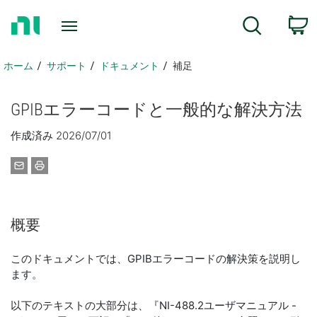
ホ
検索
ー
ム
ペ
ホーム
サポート
ドキュメント
補足
ー
ジ
GPIB
エラーコード
と
一般
的
な
解決
方法
に
戻
作成済み 2026/07/01
る
概要
このドキュメントでは、GPIBエラーコードの解決策を説明し
ます。
以下のテキストの大部分は、『NI-488.2ユーザマニュアル -