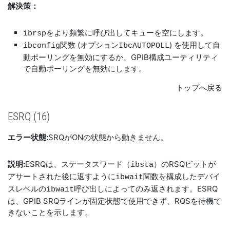
解決策：
をより頻繁に呼び出してキューを空にします。
ibrsp
関数 (オプション
) を使用して自
ibconfig
IbcAUTOPOLL
動ポーリングを無効にするか、GPIB構成ユーティリティ
で自動ポーリングを無効にします。
トップへ戻る
ESRQ (16)
エラー状態:
SRQがONの状態から動きません。
説明:
ESRQは、ステータスワード（
）のRSQビットが
ibsta
アサートされた後に返すように
関数を構成したデバイ
ibwait
スレベルの
呼び出しによってのみ返されます。ESRQ
ibwait
は、GPIB SRQラインが固定状態で使用できず、RQSを待機で
きないことを示します。