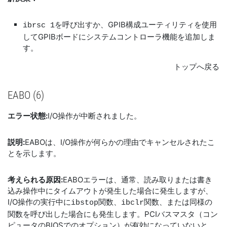
を呼び出すか、GPIB構成ユーティリティを使用
ibrsc 1
してGPIBボードにシステムコントローラ機能を追加しま
す。
トップへ戻る
EABO (6)
エラー状態:
I/O操作が中断されました。
説明:
EABOは、I/O操作が何らかの理由でキャンセルされたこ
とを示します。
考えられる原因:
EABOエラーは、通常、読み取りまたは書き
込み操作中にタイムアウトが発生した場合に発生しますが、
I/O操作の実行中に
関数、
関数、または同様の
ibstop
ibclr
関数を呼び出した場合にも発生します。PCIバスマスタ（コン
ピュータのBIOSでのオプション）が有効になっていないと、