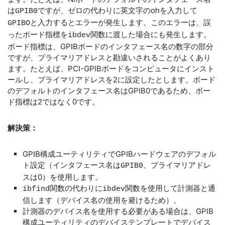
は
ですが、ゼロの代わりに英文字のohを入力して
GPIB0
と入力するとエラーが発生します。このエラーは、誤
GPIBO
ったボード指標を
関数に渡した場合にも発生します。
ibdev
ボード指標は、GPIBボードのインタフェース名の数字の部分
ですが、プライマリアドレスと勘違いされることがよくあり
ます。たとえば、PCI-GPIBボードをコンピュータにインスト
ールし、プライマリアドレスを2に設定したとします。ボード
のデフォルトのインタフェース名はGPIB0であるため、ボー
ド指標は2ではなく0です。
解決策：
GPIB構成ユーティリティでGPIBハードウェアのデフォル
ト設定（インタフェース名は
、プライマリアドレ
GPIB0
スは0）を使用します。
関数の代わりに
関数を使用して計測器と通
ibfind
ibdev
信します（デバイス名の使用を避けるため）。
計測器のデバイス名を使用する必要がある場合は、GPIB
構成ユーティリティのデバイステンプレートでデバイス