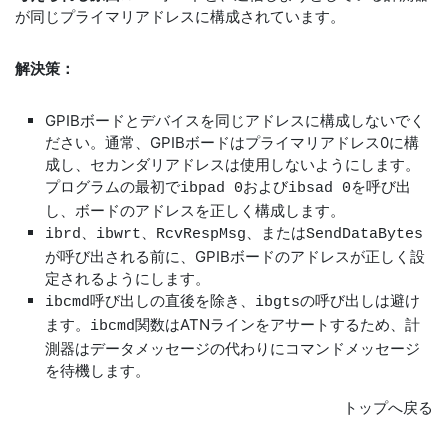
が同じプライマリアドレスに構成されています。
解決策：
GPIBボードとデバイスを同じアドレスに構成しないでく
ださい。通常、GPIBボードはプライマリアドレス0に構
成し、セカンダリアドレスは使用しないようにします。
プログラムの最初で
および
を呼び出
ibpad 0
ibsad 0
し、ボードのアドレスを正しく構成します。
、または
ibrd、ibwrt、RcvRespMsg
SendDataBytes
が呼び出される前に、GPIBボードのアドレスが正しく設
定されるようにします。
呼び出しの直後を除き、
の呼び出しは避け
ibcmd
ibgts
ます。
関数はATNラインをアサートするため、計
ibcmd
測器はデータメッセージの代わりにコマンドメッセージ
を待機します。
トップへ戻る