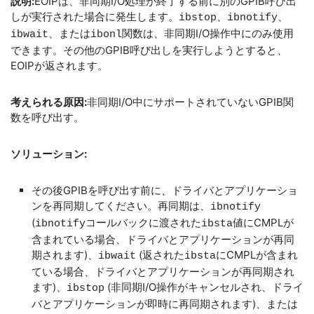
説明:
EOIPは、非同期I/O処理が終了する前に別のGPIB呼び出
しが実行された場合に発生します。
ibstop、ibnotify、
、または
関数は、非同期I/O操作中にのみ使用
ibwait
ibonl
できます。その他のGPIB呼び出しを実行しようとすると、
EOIPが返されます。
考えられる原因:
非同期I/O中にサポートされていないGPIB関
数を呼び出す。
ソリューション:
その後GPIBを呼び出す前に、ドライバとアプリケーショ
ンを再同期してください。再同期は、
ibnotify
(
コールバックに渡された
値にCMPLが
ibnotify
ibsta
含まれている場合、ドライバとアプリケーションが再同
期されます)、
(返された
にCMPLが含まれ
ibwait
ibsta
ている場合、ドライバとアプリケーションが再同期され
ます)、
(非同期I/O操作がキャンセルされ、ドライ
ibstop
バとアプリケーションが即時に再同期されます)、または