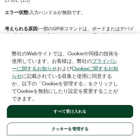
エラー状態:
入力ハンドルが無効です。
考えられる原因:
一部のGPIBコマンドは、ボードまたはデバイ
スの入力ハンドルを入力パラメータとして取り込み、このエ
ラーの原因となります。このエラーは、いくつかの状況で発
生する可能性があります。いくつかのシナリオを次に示しま
弊社のWebサイトでは、Cookieや同様の技術を
す。
使用しています。お客様は、弊社の
プライバシ
ーに関するお知らせ
および
Cookieに関するお知
有効なボードハンドルがデバイスハンドルパラメータと
らせ
に記載されている収集と使用に同意する
して渡されたか、またはその逆です。
か、以下の「Cookieを管理する」をクリックし
無効なボードまたはデバイスデスクリプタが、入力とし
てCookieを無効にしたり設定を変更することが
てNI-488.2関数に渡されたとき。
できます。
0～99の範囲外のboardIDが、従来のNI-488.2ボードレベ
ル関数またはNI-488.2ルーチンへ渡されたとき
この情報はお役に立ちましたでしょ
すべて受け入れる
または
に対して、デバイスユニットデ
ibconfig
ibmask
うか。
スクリプタとボード構成オプション、またはボードユニ
ットデスクリプタとデバイス構成オプションが使用され
クッキーを管理する
はい
いいえ
て呼び出しされたとき。