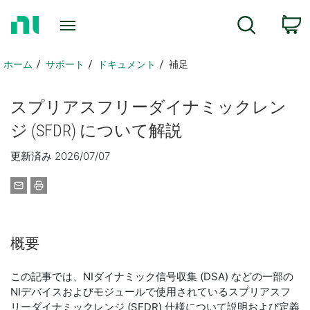
ホ
検索
ー
ム
ペ
ホーム
サポート
ドキュメント
補足
ー
ジ
ス
プ
リア
スフ
リー
ダイナミック
レン
に
戻
ジ (SFDR) について
解説
る
更新済み 2026/07/07
概要
この記事では、NIダイナミック信号収集 (DSA) などの一部の
NIデバイスおよびモジュールで使用されているスプリアスフ
リーダイナミックレンジ (SFDR) 仕様について説明および定義