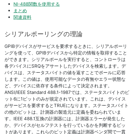
NI-488関数を使用する
まとめ
関連資料
シリアル
ポーリング
の
理論
GPIBデバイスがサービスを要求するときに、シリアルポーリ
ングを使って、GPIBデバイスから特定の情報を取得すること
ができます。シリアルポールを実行すると、コントローラは
各デバイスにSRQをアサートしたデバイスを検索します。デ
バイスは、ステータスバイトの値を返すことでポールに応答
します。この値は、使用可能なデータの有無やエラー状態な
ど、デバイスに依存する条件によって決定されます。
ANSI/IEEE Standard 488.1-1987では、ステータスバイトのビ
ット6に1ビットのみが規定されています。これは、デバイス
がサービスを要求するとTRUEになります。ステータスバイト
の他のビットは、計測器の製造元に定義を委ねられていま
す。IEEE 488.1互換の計測器には、計測器エラーが発生した
か、デバイスがセルフテストを行っているかを判断するビッ
トがあります。これらのビット定義は計測器ベンダ間で一貫