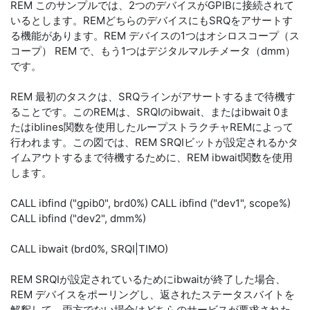
REM このサンプルでは、2つのデバイスがGPIBに接続されて
いるとします。REMどちらのデバイスにもSRQをアサートす
る機能があります。REM デバイスの1つはオシロスコープ（ス
コープ） REM で、もう1つはデジタルマルチメータ（dmm）
です。
REM 最初のタスクは、SRQラインがアサートするまで待機す
ることです。このREMは、SRQIのibwait、またはibwait 0ま
たはiblines関数を使用したループストラクチャREMによって
行われます。この図では、REM SRQIビットが設定されるかタ
イムアウトするまで待機するために、REM ibwait関数を使用
します。
CALL ibfind ("gpib0", brd0%) CALL ibfind ("dev1", scope%)
CALL ibfind ("dev2", dmm%)
CALL ibwait (brd0%, SRQI|TIMO)
REM SRQIが設定されているためにibwaitが終了した場合、
REM デバイスをポーリングし、返されたステータスバイトを
解釈して、両方でない場合はどちらのサービスが要求された