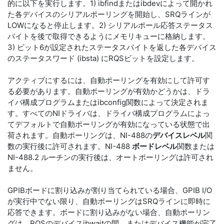
的に以下を実行します。1) ibfindまたはibdevによって開かれ
た各デバイスのシリアルポーリングを開始し、SRQラインが
LOWになると停止します。2) シリアルポール応答ステータス
バイトを後で取得できるようにメモリキューに格納します。
3) ビット6が設定されたステータスバイトを返した各デバイス
のステータスワード (ibsta) にRQSビットを設定します。
アクティブにするには、自動ポーリングを有効にして許可す
る必要があります。自動ポーリングが有効かどうかは、ドラ
イバ構成プログラムまたはibconfig関数によって決定されま
す。すべてのNIドライバは、ドライバ構成プログラムによっ
てデフォルトで自動ポーリングが有効になっている状態で出
荷されます。自動ポーリングは、NI-488の
デバイスレベル
関
数の実行後に許可されます。NI-488
ボードレベル
関数または
NI-488.2 ルーチンの実行後は、オートポーリングは許可され
ません。
GPIBボードに割り込みが割り当てられている場合、GPIB I/O
が実行中でない限り、自動ポーリングはSRQラインに即時に
応答できます。ボードに割り込みがない場合、自動ポーリン
グは、RQSのデバイスibwaitの間、またはデバイス機能が完了