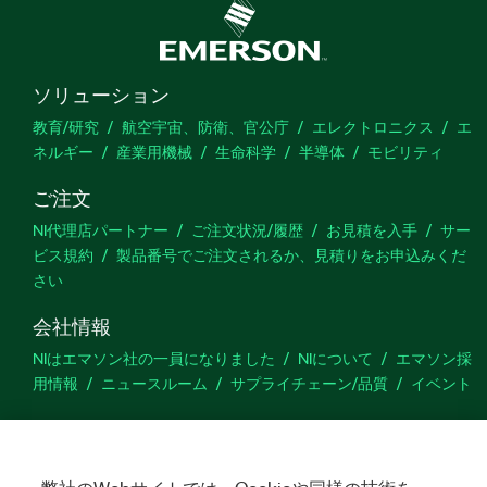
ソリューション
教育/研究
航空宇宙、防衛、官公庁
エレクトロニクス
エ
ネルギー
産業用機械
生命科学
半導体
モビリティ
ご注文
NI代理店パートナー
ご注文状況/履歴
お見積を入手
サー
ビス規約
製品番号でご注文されるか、見積りをお申込みくだ
さい
会社情報
NIはエマソン社の一員になりました
NIについて
エマソン採
用情報
ニュースルーム
サプライチェーン/品質
イベント
サポート
ダウンロード
製品ドキュメント
ディスカッションフォーラ
ム
製品のアクティブ化
サポートリクエスト
サイトに関