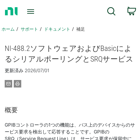
ホ
検索
ー
ム
ペ
ホーム
サポート
ドキュメント
補足
ー
ジ
NI-488.2
ソフトウェア
および
Basic
によ
に
戻
る
シリアル
ポーリング
と
SRQ
サービス
る
更新済み 2026/07/01
概要
GPIBコントローラの1つの機能は、バス上のデバイスからのサ
ービス要求を検出して応答することです。GPIBの
SRQ（Service Request Line）は、サービス要求が保留中に