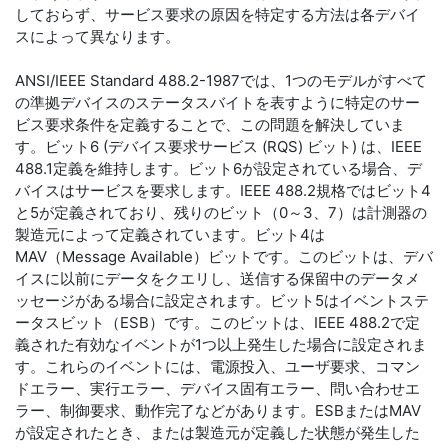
しておらず、サービス要求の原因を特定する方法は各デバイ
スによって異なります。
ANSI/IEEE Standard 488.2-1987では、1つのモデルがすべて
の準拠デバイスのステータスバイトを表すように特定のサー
ビス要求条件を定義することで、この問題を解決していま
す。ビット6 (デバイス要求サービス (RQS) ビット) は、IEEE
488.1定義を維持します。ビット6が設定されている場合、デ
バイスはサービスを要求します。IEEE 488.2規格ではビット4
と5が定義されており、残りのビット（0～3、7）は計測器の
製造元によって定義されています。ビット4は
MAV（Message Available）ビットです。このビットは、デバ
イスに以前にデータをクエリし、送信する保留中のデータメ
ッセージがある場合に設定されます。ビット5はイベントステ
ータスビット（ESB）です。このビットは、IEEE 488.2で定
義された有効なイベントが1つ以上発生した場合に設定されま
す。これらのイベントには、電源投入、ユーザ要求、コマン
ドエラー、実行エラー、デバイス固有エラー、問い合わせエ
ラー、制御要求、動作完了などがあります。ESBまたはMAV
が設定されたとき、または製造元が定義した状態が発生した