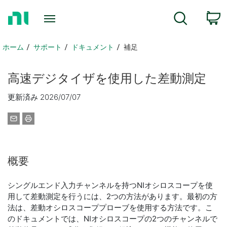
ホ
検索
ー
ム
ペ
ホーム
サポート
ドキュメント
補足
ー
ジ
高速
デジタイザ
を
使用
した
差動
測定
に
戻
更新済み 2026/07/07
る
概要
シングルエンド入力チャンネルを持つNIオシロスコープを使
用して差動測定を行うには、2つの方法があります。最初の方
法は、差動オシロスコーププローブを使用する方法です。こ
のドキュメントでは、NIオシロスコープの2つのチャンネルで