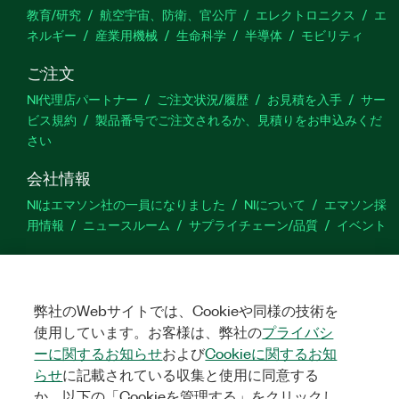
教育/研究
航空宇宙、防衛、官公庁
エレクトロニクス
エ
ネルギー
産業用機械
生命科学
半導体
モビリティ
ご注文
NI代理店パートナー
ご注文状況/履歴
お見積を入手
サー
ビス規約
製品番号でご注文されるか、見積りをお申込みくだ
さい
会社情報
NIはエマソン社の一員になりました
NIについて
エマソン採
用情報
ニュースルーム
サプライチェーン/品質
イベント
サポート
ダウンロード
製品ドキュメント
ディスカッションフォーラ
ム
弊社のWebサイトでは、Cookieや同様の技術を
製品のアクティブ化
サポートリクエスト
サイトに関
するご意見
使用しています。お客様は、弊社の
プライバシ
ーに関するお知らせ
および
Cookieに関するお知
らせ
に記載されている収集と使用に同意する
Twitter
YouTube
Faceb
In
か、以下の「Cookieを管理する」をクリックし