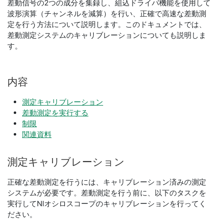
差動信号の2つの成分を集録し、組込ドライバ機能を使用して
波形演算（チャンネルを減算）を行い、正確で高速な差動測
定を行う方法について説明します。このドキュメントでは、
差動測定システムのキャリブレーションについても説明しま
す。
内容
測定キャリブレーション
差動測定を実行する
制限
関連資料
測定
キ
ャ
リ
ブ
レ
ー
ション
正確な差動測定を行うには、キャリブレーション済みの測定
システムが必要です。差動測定を行う前に、以下のタスクを
実行してNIオシロスコープのキャリブレーションを行ってく
ださい。