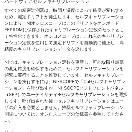
ハードウェア
セル
フキ
ャ
リ
ブ
レ
ー
ション
すべての精密計測器は、時間と温度によって確度が変化する
ため、測定ドリフトが発生します。セルフキャリブレーショ
ンにより、NIオシロスコープはこのドリフトをオンボード
EEPROMに保存されたキャリブレーション定数のセットとし
て特性化できます。オシロスコープは、これらのキャリブレ
ーション定数を使用して測定ドリフトを自動的に補正し、高
精度のキャリブレーションデータを返します。
NIでは、キャリブレーション定数を更新し、可能な限り最高
の測定確度を確保するために、セルフキャリブレーションを
頻繁に実行することを推奨しています。セルフキャリブレー
ションを実行するには、NI-SCOPEで「Calセルフキャリブレ
ーション」を呼び出すか、NI-SCOPEソフトフロントパネル
（SFP）で
ユーティリティ→セルフキャリブレーション
を選択
します。呼び出された後、セルフキャリブレーションはユー
ザの介入を必要としません。推奨セルフキャリブレーション
間隔については、オシロスコープの仕様書を参照してくださ
い。