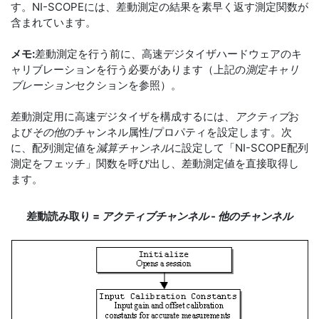
す。NI-SCOPEには、差動測定の結果を素早く返す測定関数が
含まれています。
メモ:
差動測定を行う前に、高速デジタイザハードウェアのキ
ャリブレーションを行う必要があります（上記の
測定キャリ
ブレーション
セクションを参照）。
差動測定用に高速デジタイザを構成するには、
アクティブ
お
よび
その他
のチャンネル属性/プロパティを設定します。次
に、配列測定値を
減算チャンネル
に設定して「NI-SCOPE配列
測定をフェッチ」関数を呼び出し、差動測定値を直接取得し
ます。
差動読み取り =
アクティブチャンネル
-
他のチャンネル