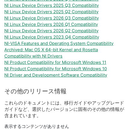
NI Linux Device Drivers 2025 Q3 Compatibility
NI Linux Device Drivers 2025 Q2 Compatibility
NI Linux Device Drivers 2026 Q3 Compatibility
NI Linux Device Drivers 2026 Q1 Compatibility
NI Linux Device Drivers 2026 Q2 Compatibility
NI Linux Device Drivers 2023 Q4 Compatibility
NI-VISA Features and Operating System Compatibility
Archived: Mac OS X 64-bit Kernel and Rosetta
Compatibility with NI Drivers
NI Product Compatibility for Microsoft Windows 11
NI Product Compatibility for Microsoft Windows 10
NI Driver and Development Software Compatibility
その他
の
リリース
情報
これらの
ドキュメント
に
は、
移行
ガイド
や
アップ
グレード
ガイド
など、
選択
した
バージョン
に
固有
の
その他
の
情報
が
含
まれ
てい
ます。
表示するコンテンツがありません