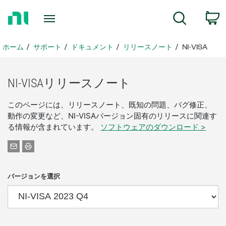
ホ
検索
ー
ム
ペ
ホーム
サポート
ドキュメント
リリースノート
NI-VISA
ー
ジ
に
NI-
VISA
リリース
ノート
戻
る
このページには、リリースノート、既知の問題、バグ修正、
動作の変更など、NI-VISAバージョン固有のリリースに関連す
る情報が含まれています。
ソフトウェアのダウンロード >
バージョンを選択