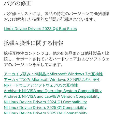
バグ
の
修正
バグ
修正
リスト
に
は、
製品
の
特定
の
バージョン
で
NI
が
認識
および
解決
した
技術
的
な
問題
が
記載
さ
れ
てい
ます。
Linux Device Drivers 2023 Q4 Bug Fixes
拡張
互換性
に関する
情報
拡張
互換性
コンテンツ
は、
他の
NI
製品
または
他社
製品
と
比
較
し、
サポート
さ
れ
て
いる
ハードウェア
および
ソフトウェ
ア
の
バージョン
を
示し
てい
ます。
アーカイブ済み：NI製品とMicrosoft Windows 7の互換性
アーカイブ済み:Microsoft Windows 8とNI製品の互換性
NIハードウェアとソフトウェアOSの互換性
Archived: NI-VISA and Operating System Compatibility
Archived: NI-VISA and LabVIEW Version Compatibility
NI Linux Device Drivers 2024 Q1 Compatibility
NI Linux Device Drivers 2025 Q1 Compatibility
NI Linux Device Drivers 2025 Q4 Compatibility