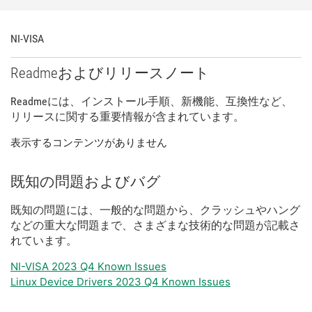
NI-
VISA
Readme
および
リリース
ノート
Readme
に
は、
インストール
手順、
新
機能、
互換性
など、
リリース
に関する
重要
情報
が
含
まれ
てい
ます。
表示するコンテンツがありません
既知
の
問題
および
バグ
既知
の
問題
に
は、
一般
的
な
問題
から、
クラッシュ
や
ハング
など
の
重大
な
問題
まで、
さまざま
な
技術
的
な
問題
が
記載
さ
れ
てい
ます。
NI-VISA 2023 Q4 Known Issues
Linux Device Drivers 2023 Q4 Known Issues