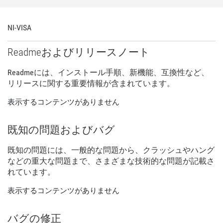
NI-
VISA
Readme
および
リリース
ノート
Readme
に
は、
インストール
手順、
新
機能、
互換性
など、
リリース
に関する
重要
情報
が
含
まれ
てい
ます。
表示するコンテンツがありません
既知
の
問題
および
バグ
既知
の
問題
に
は、
一般
的
な
問題
から、
クラッシュ
や
ハング
など
の
重大
な
問題
まで、
さまざま
な
技術
的
な
問題
が
記載
さ
れ
てい
ます。
表示するコンテンツがありません
バグ
の
修正