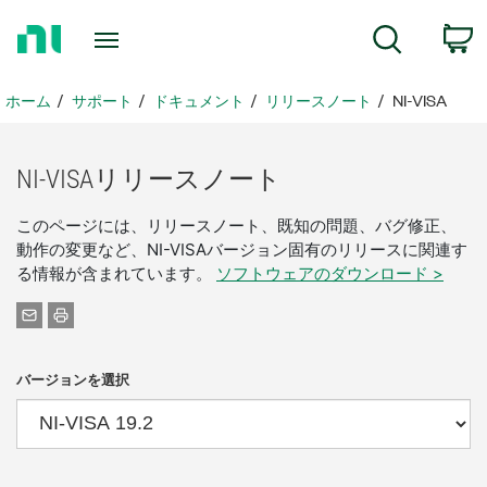
ホ
検索
ー
ム
ペ
ホーム
サポート
ドキュメント
リリースノート
NI-VISA
ー
ジ
に
NI-
VISA
リリース
ノート
戻
る
このページには、リリースノート、既知の問題、バグ修正、
動作の変更など、NI-VISAバージョン固有のリリースに関連す
る情報が含まれています。
ソフトウェアのダウンロード >
バージョンを選択