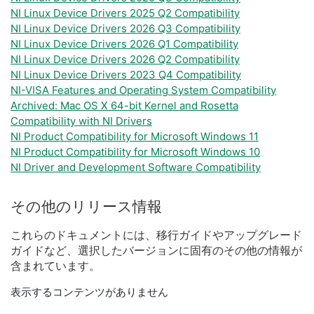
NI Linux Device Drivers 2025 Q2 Compatibility
NI Linux Device Drivers 2026 Q3 Compatibility
NI Linux Device Drivers 2026 Q1 Compatibility
NI Linux Device Drivers 2026 Q2 Compatibility
NI Linux Device Drivers 2023 Q4 Compatibility
NI-VISA Features and Operating System Compatibility
Archived: Mac OS X 64-bit Kernel and Rosetta
Compatibility with NI Drivers
NI Product Compatibility for Microsoft Windows 11
NI Product Compatibility for Microsoft Windows 10
NI Driver and Development Software Compatibility
その他
の
リリース
情報
これらの
ドキュメント
に
は、
移行
ガイド
や
アップ
グレード
ガイド
など、
選択
した
バージョン
に
固有
の
その他
の
情報
が
含
まれ
てい
ます。
表示するコンテンツがありません