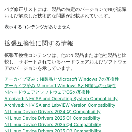
バグ
修正
リスト
に
は、
製品
の
特定
の
バージョン
で
NI
が
認識
および
解決
した
技術
的
な
問題
が
記載
さ
れ
てい
ます。
表示するコンテンツがありません
拡張
互換性
に関する
情報
拡張
互換性
コンテンツ
は、
他の
NI
製品
または
他社
製品
と
比
較
し、
サポート
さ
れ
て
いる
ハードウェア
および
ソフトウェ
ア
の
バージョン
を
示し
てい
ます。
アーカイブ済み：NI製品とMicrosoft Windows 7の互換性
アーカイブ済み:Microsoft Windows 8とNI製品の互換性
NIハードウェアとソフトウェアOSの互換性
Archived: NI-VISA and Operating System Compatibility
Archived: NI-VISA and LabVIEW Version Compatibility
NI Linux Device Drivers 2024 Q1 Compatibility
NI Linux Device Drivers 2025 Q1 Compatibility
NI Linux Device Drivers 2025 Q4 Compatibility
NI Linux Device Drivers 2025 Q3 Compatibility