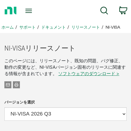
ホ
検索
ー
ム
ペ
ホーム
サポート
ドキュメント
リリースノート
NI-VISA
ー
ジ
に
NI-
VISA
リリース
ノート
戻
る
このページには、リリースノート、既知の問題、バグ修正、
動作の変更など、NI-VISAバージョン固有のリリースに関連す
る情報が含まれています。
ソフトウェアのダウンロード >
バージョンを選択