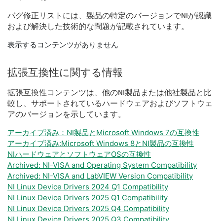
バグ
修正
リスト
に
は、
製品
の
特定
の
バージョン
で
NI
が
認識
および
解決
した
技術
的
な
問題
が
記載
さ
れ
てい
ます。
表示するコンテンツがありません
拡張
互換性
に関する
情報
拡張
互換性
コンテンツ
は、
他の
NI
製品
または
他社
製品
と
比
較
し、
サポート
さ
れ
て
いる
ハードウェア
および
ソフトウェ
ア
の
バージョン
を
示し
てい
ます。
アーカイブ済み：NI製品とMicrosoft Windows 7の互換性
アーカイブ済み:Microsoft Windows 8とNI製品の互換性
NIハードウェアとソフトウェアOSの互換性
Archived: NI-VISA and Operating System Compatibility
Archived: NI-VISA and LabVIEW Version Compatibility
NI Linux Device Drivers 2024 Q1 Compatibility
NI Linux Device Drivers 2025 Q1 Compatibility
NI Linux Device Drivers 2025 Q4 Compatibility
NI Linux Device Drivers 2025 Q3 Compatibility