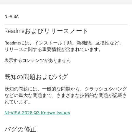
NI-
VISA
Readme
および
リリース
ノート
Readme
に
は、
インストール
手順、
新
機能、
互換性
など、
リリース
に関する
重要
情報
が
含
まれ
てい
ます。
表示するコンテンツがありません
既知
の
問題
および
バグ
既知
の
問題
に
は、
一般
的
な
問題
から、
クラッシュ
や
ハング
など
の
重大
な
問題
まで、
さまざま
な
技術
的
な
問題
が
記載
さ
れ
てい
ます。
NI-VISA 2026 Q3 Known Issues
バグ
の
修正