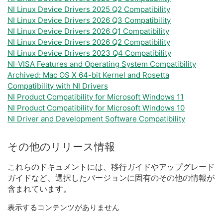
NI Linux Device Drivers 2025 Q2 Compatibility
NI Linux Device Drivers 2026 Q3 Compatibility
NI Linux Device Drivers 2026 Q1 Compatibility
NI Linux Device Drivers 2026 Q2 Compatibility
NI Linux Device Drivers 2023 Q4 Compatibility
NI-VISA Features and Operating System Compatibility
Archived: Mac OS X 64-bit Kernel and Rosetta
Compatibility with NI Drivers
NI Product Compatibility for Microsoft Windows 11
NI Product Compatibility for Microsoft Windows 10
NI Driver and Development Software Compatibility
その他
の
リリース
情報
これらの
ドキュメント
に
は、
移行
ガイド
や
アップ
グレード
ガイド
など、
選択
した
バージョン
に
固有
の
その他
の
情報
が
含
まれ
てい
ます。
表示するコンテンツがありません