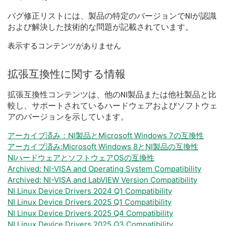
バグ
修正
リスト
に
は、
製品
の
特定
の
バージョン
で
NI
が
認識
および
解決
した
技術
的
な
問題
が
記載
さ
れ
てい
ます。
表示するコンテンツがありません
拡張
互換性
に関する
情報
拡張
互換性
コンテンツ
は、
他の
NI
製品
または
他社
製品
と
比
較
し、
サポート
さ
れ
て
いる
ハードウェア
および
ソフトウェ
ア
の
バージョン
を
示し
てい
ます。
アーカイブ済み：NI製品とMicrosoft Windows 7の互換性
アーカイブ済み:Microsoft Windows 8とNI製品の互換性
NIハードウェアとソフトウェアOSの互換性
Archived: NI-VISA and Operating System Compatibility
Archived: NI-VISA and LabVIEW Version Compatibility
NI Linux Device Drivers 2024 Q1 Compatibility
NI Linux Device Drivers 2025 Q1 Compatibility
NI Linux Device Drivers 2025 Q4 Compatibility
NI Linux Device Drivers 2025 Q3 Compatibility