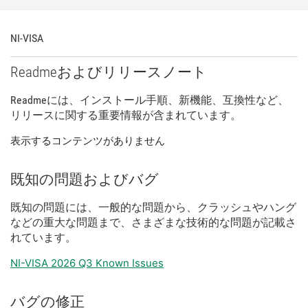
NI-
VISA
Readme
および
リリース
ノート
Readme
に
は、
インストール
手順、
新
機能、
互換性
など、
リリース
に関する
重要
情報
が
含
まれ
てい
ます。
表示するコンテンツがありません
既知
の
問題
および
バグ
既知
の
問題
に
は、
一般
的
な
問題
から、
クラッシュ
や
ハング
など
の
重大
な
問題
まで、
さまざま
な
技術
的
な
問題
が
記載
さ
れ
てい
ます。
NI-VISA 2026 Q3 Known Issues
バグ
の
修正