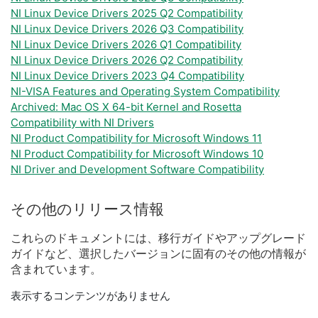
NI Linux Device Drivers 2025 Q2 Compatibility
NI Linux Device Drivers 2026 Q3 Compatibility
NI Linux Device Drivers 2026 Q1 Compatibility
NI Linux Device Drivers 2026 Q2 Compatibility
NI Linux Device Drivers 2023 Q4 Compatibility
NI-VISA Features and Operating System Compatibility
Archived: Mac OS X 64-bit Kernel and Rosetta
Compatibility with NI Drivers
NI Product Compatibility for Microsoft Windows 11
NI Product Compatibility for Microsoft Windows 10
NI Driver and Development Software Compatibility
その他
の
リリース
情報
これらの
ドキュメント
に
は、
移行
ガイド
や
アップ
グレード
ガイド
など、
選択
した
バージョン
に
固有
の
その他
の
情報
が
含
まれ
てい
ます。
表示するコンテンツがありません