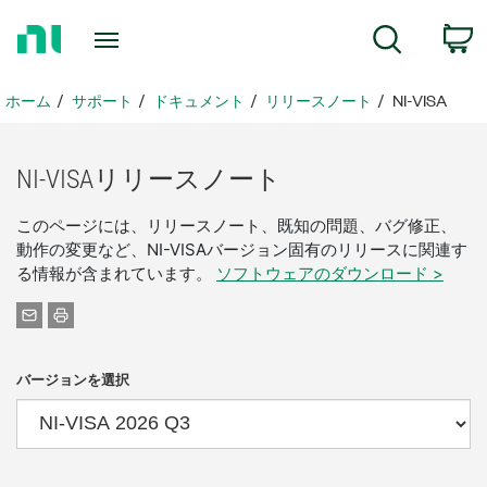
ホ
検索
ー
ム
ペ
ホーム
サポート
ドキュメント
リリースノート
NI-VISA
ー
ジ
に
NI-
VISA
リリース
ノート
戻
る
このページには、リリースノート、既知の問題、バグ修正、
動作の変更など、NI-VISAバージョン固有のリリースに関連す
る情報が含まれています。
ソフトウェアのダウンロード >
バージョンを選択