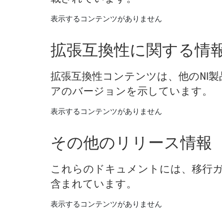
表示するコンテンツがありません
拡張
互換性
に関する
情
拡張
互換性
コンテンツ
は、
他の
NI
製
ア
の
バージョン
を
示し
てい
ます。
表示するコンテンツがありません
その他
の
リリース
情報
これらの
ドキュメント
に
は、
移行
含
まれ
てい
ます。
表示するコンテンツがありません