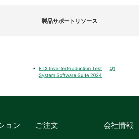
製品​サポート​リソース
ETX InverterProduction Test
Q1
System Software Suite 2024
ション
ご注文
会社情報