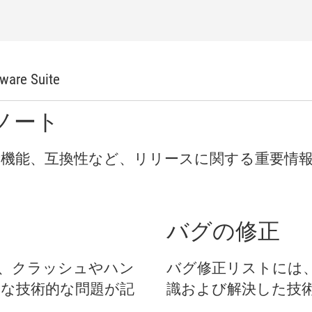
ware Suite
ノート
新
機能、
互換性
など、
リリース
に関する
重要
情
バグ
の
修正
、
クラッシュ
や
ハン
バグ
修正
リスト
に
は
ま
な
技術
的
な
問題
が
記
識
および
解決
した
技