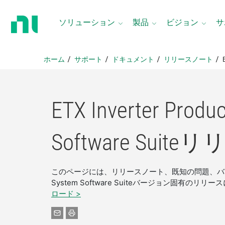
ホ
ー
ソリューション
製品
ビジョン
サ
ム
ペ
ー
ホーム
サポート
ドキュメント
リリースノート
ジ
に
戻
る
ETX Inverter Produ
Software Suite
リ
このページには、リリースノート、既知の問題、バグ修正、動作
System Software Suiteバージョン固有
ロード >