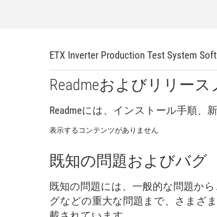
ETX Inverter Production Test System Soft
Readme
および
リリース
Readme
に
は、
インストール
手順、
表示するコンテンツがありません
既知
の
問題
および
バグ
既知
の
問題
に
は、
一般
的
な
問題
から
グ
など
の
重大
な
問題
まで、
さまざ
載
さ
れ
てい
ます。