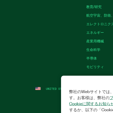
教育/研究
航空宇宙、防衛
エレクトロニク
エネルギー
産業用機械
生命科学
半導体
モビリティ
UNITED STATES
法令関連情報
|
IMPRINT
弊社のWebサイトでは、
す。お客様は、弊社の
Cookieに関するお知ら
するか、以下の「Cooki