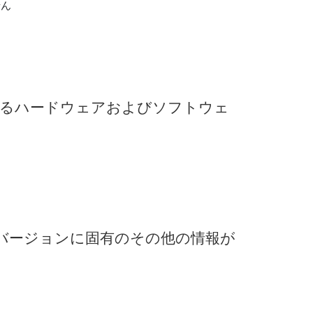
せん
る
ハードウェア
および
ソフトウェ
バージョン
に
固有
の
その他
の
情報
が