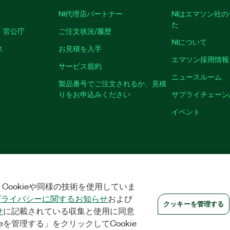
NI代理店パートナー
NIはエマソン社
た
、官公庁
ご注文状況/履歴
NIについて
ス
お見積を入手
エマソン採用情報
サービス規約
ニュースルーム
製品番号でご注文されるか、見積
りをお申込みください
サプライチェーン
イベント
|
プライバシー
|
クッキーを管理する
©
2026
NATIONAL INSTRUMENTS CO
Cookieや同様の技術を使用していま
プライバシーに関するお知らせ
および
クッキーを管理する
せ
に記載されている収集と使用に同意
eを管理する」をクリックしてCookie