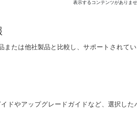
表示するコンテンツがありま
報
品
または
他社
製品
と
比較
し、
サポート
さ
れ
て
い
ガイド
や
アップ
グレード
ガイド
など、
選択
した