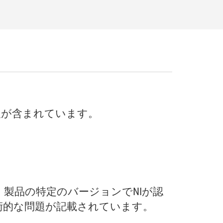
報
が
含
まれ
てい
ます。
、
製品
の
特定
の
バージョン
で
NI
が
認
術
的
な
問題
が
記載
さ
れ
てい
ます。