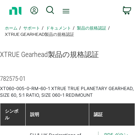
ホ
Myアカウント
検索
ー
ム
ペ
ホーム
サポート
ドキュメント
製品​の​規格​認証
ー
XTRUE GEARHEAD製品​の​規格​認証
ジ
に
XTRUE Gearhead
製品​の​規格​認証
戻
る
782575-01
XT060-005-0-RM-60-1 XTRUE TRUE PLANETARY GEARHEAD,
SIZE 60, 5:1 RATIO, SIZE 060-1 REDIMOUNT
シンボ
説明
認証
ル
PDF ダウン