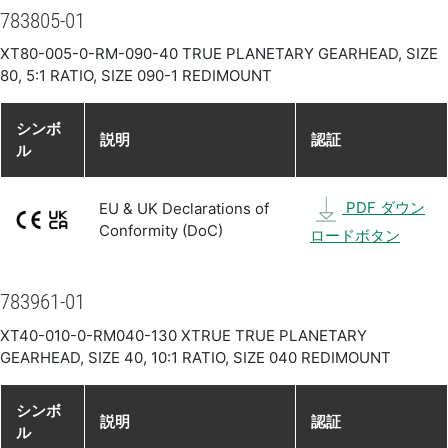
783805-01
XT80-005-0-RM-090-40 TRUE PLANETARY GEARHEAD, SIZE
80, 5:1 RATIO, SIZE 090-1 REDIMOUNT
シンボ
説明
認証
ル
PDF ダウン
EU & UK Declarations of
Conformity (DoC)
ロードボタン
783961-01
XT40-010-0-RM040-130 XTRUE TRUE PLANETARY
GEARHEAD, SIZE 40, 10:1 RATIO, SIZE 040 REDIMOUNT
シンボ
説明
認証
ル