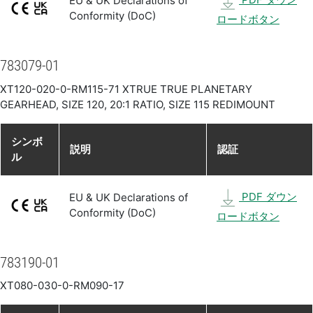
EU & UK Declarations of
Conformity (DoC)
ロードボタン
783079-01
XT120-020-0-RM115-71 XTRUE TRUE PLANETARY
GEARHEAD, SIZE 120, 20:1 RATIO, SIZE 115 REDIMOUNT
シンボ
説明
認証
ル
PDF ダウン
EU & UK Declarations of
Conformity (DoC)
ロードボタン
783190-01
XT080-030-0-RM090-17