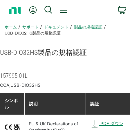
ホ
Myアカウント
検索
ー
ム
ペ
ホーム
サポート
ドキュメント
製品​の​規格​認証
ー
USB-DIO32HS製品​の​規格​認証
ジ
に
USB-
DIO32HS
製品​の​規格​認証
戻
る
157995-01L
CCA,USB-DIO32HS
シンボ
説明
認証
ル
PDF ダウン
EU & UK Declarations of