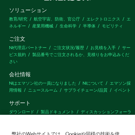
ソリューション
教育/研究
航空宇宙、防衛、官公庁
エレクトロニクス
エ
ネルギー
産業用機械
生命科学
半導体
モビリティ
ご注文
NI代理店パートナー
ご注文状況/履歴
お見積を入手
サー
ビス規約
製品番号でご注文されるか、見積りをお申込みくだ
さい
会社情報
NIはエマソン社の一員になりました
NIについて
エマソン採
用情報
ニュースルーム
サプライチェーン/品質
イベント
サポート
ダウンロード
製品ドキュメント
ディスカッションフォーラ
ム
製品のアクティブ化
サポートリクエスト
サイトに関
するご意見
弊社のWebサイトでは、Cookieや同様の技術を使