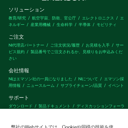
ソリューション
教育/研究
航空宇宙、防衛、官公庁
エレクトロニクス
エ
ネルギー
産業用機械
生命科学
半導体
モビリティ
ご注文
NI代理店パートナー
ご注文状況/履歴
お見積を入手
サー
ビス規約
製品番号でご注文されるか、見積りをお申込みくだ
さい
会社情報
NIはエマソン社の一員になりました
NIについて
エマソン採
用情報
ニュースルーム
サプライチェーン/品質
イベント
サポート
ダウンロード
製品ドキュメント
ディスカッションフォーラ
ム
製品のアクティブ化
サポートリクエスト
サイトに関
するご意見
弊社のWebサイトでは、Cookieや同様の技術を使