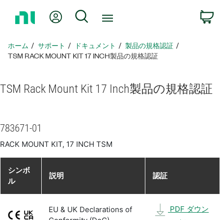
ホ
Myアカウント
検索
ー
ム
ペ
ホーム
サポート
ドキュメント
製品​の​規格​認証
ー
TSM RACK MOUNT KIT 17 INCH製品​の​規格​認証
ジ
に
TSM Rack Mount Kit 17 Inch
製品​の​規格​認証
戻
る
783671-01
RACK MOUNT KIT, 17 INCH TSM
シンボ
説明
認証
ル
PDF ダウン
EU & UK Declarations of