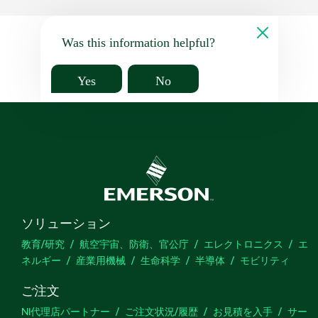
Was this information helpful?
Yes
No
ソリューション
教育/研究
航空宇宙、防衛、官公庁
エレクトロニクス
エ
ネルギー
産業用機械
生命科学
半導体
モビリティ
ご注文
NI代理店パートナー
ご注文状況/履歴
お見積を入手
サー