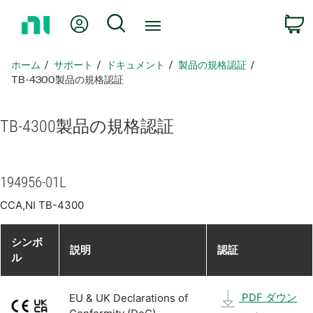
ホ
Myアカウント
検索
ー
ム
ペ
ホーム
サポート
ドキュメント
製品​の​規格​認証
ー
TB-4300製品​の​規格​認証
ジ
に
TB-4300
製品​の​規格​認証
戻
る
194956-01L
CCA,NI TB-4300
シンボ
説明
認証
ル
PDF ダウン
EU & UK Declarations of