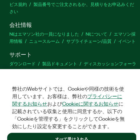
ビス規約
製品番号でご注文されるか、見積りをお申込みくだ
さい
会社情報
NIはエマソン社の一員になりました
NIについて
エマソン採
用情報
ニュースルーム
サプライチェーン/品質
イベント
サポート
ダウンロード
製品ドキュメント
ディスカッションフォーラ
ム
製品のアクティブ化
サポートリクエスト
サイトに関
するご意見
弊社のWebサイトでは、Cookieや同様の技術を使
用しています。お客様は、弊社の
プライバシーに
Twitter
YouTube
Faceb
In
関するお知らせ
および
Cookieに関するお知らせ
に
記載されている収集と使用に同意するか、以下の
「Cookieを管理する」をクリックしてCookieを無
©
NATIONAL INSTRUMENTS CORP. ALL RIGHTS RESERVED.
効にしたり設定を変更することができます。
法令関連情報
|
IMPRINT
|
プライバシー
|
クッキーを管理する
すべて受け入れる