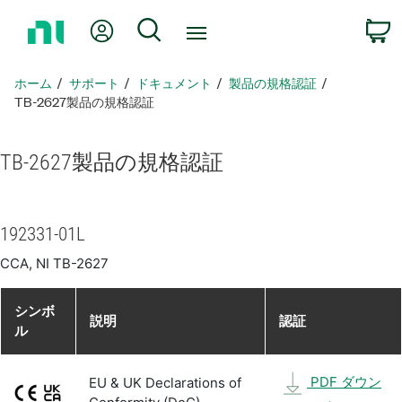
ホ
Myアカウント
検索
ー
ム
ペ
ホーム
サポート
ドキュメント
製品​の​規格​認証
ー
TB-2627製品​の​規格​認証
ジ
に
TB-2627
製品​の​規格​認証
戻
る
192331-01L
CCA, NI TB-2627
シンボ
説明
認証
ル
PDF ダウン
EU & UK Declarations of