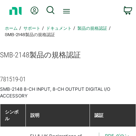
ホ
Myアカウント
検索
ー
ム
ペ
ホーム
サポート
ドキュメント
製品​の​規格​認証
ー
SMB-2148製品​の​規格​認証
ジ
に
SMB-2148
製品​の​規格​認証
戻
る
781519-01
SMB-2148 8-CH INPUT, 8-CH OUTPUT DIGITAL I/O
ACCESSORY
シンボ
説明
認証
ル
PDF ダウン