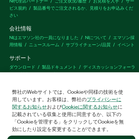
NI代理店パートナー
ご注文状況/履歴
お見積を入手
サー
ビス規約
製品番号でご注文されるか、見積りをお申込みくだ
さい
会社情報
NIはエマソン社の一員になりました
NIについて
エマソン採
用情報
ニュースルーム
サプライチェーン/品質
イベント
サポート
ダウンロード
製品ドキュメント
ディスカッションフォーラ
ム
製品のアクティブ化
サポートリクエスト
サイトに関
するご意見
弊社のWebサイトでは、Cookieや同様の技術を使
用しています。お客様は、弊社の
プライバシーに
Twitter
YouTube
Faceb
In
関するお知らせ
および
Cookieに関するお知らせ
に
記載されている収集と使用に同意するか、以下の
「Cookieを管理する」をクリックしてCookieを無
©
NATIONAL INSTRUMENTS CORP. ALL RIGHTS RESERVED.
効にしたり設定を変更することができます。
法令関連情報
|
IMPRINT
|
プライバシー
|
クッキーを管理する