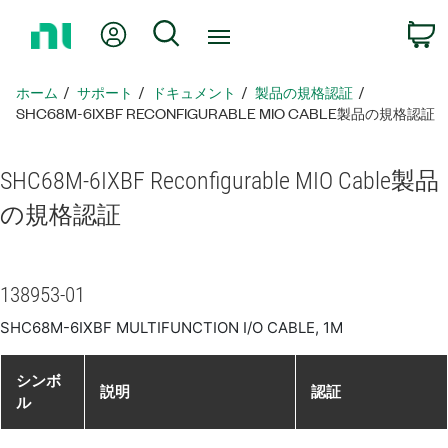
ホ
Myアカウント
検索
ー
ム
ペ
ホーム
サポート
ドキュメント
製品​の​規格​認証
ー
SHC68M-6IXBF RECONFIGURABLE MIO CABLE製品​の​規格​認証
ジ
に
SHC68M-6IXBF Reconfigurable MIO Cable
製品​
戻
る
の​規格​認証
138953-01
SHC68M-6IXBF MULTIFUNCTION I/O CABLE, 1M
シンボ
説明
認証
ル