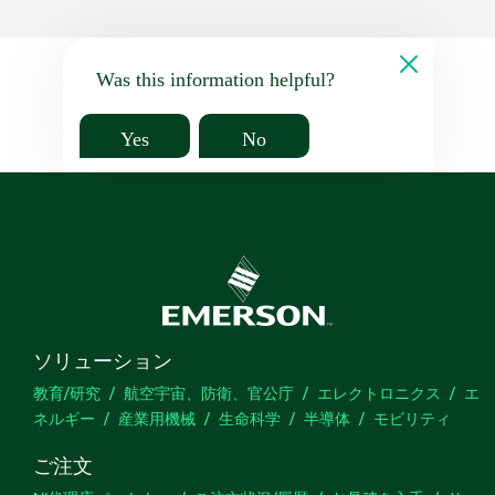
Was this information helpful?
Yes
No
ソリューション
教育/研究
航空宇宙、防衛、官公庁
エレクトロニクス
エ
ネルギー
産業用機械
生命科学
半導体
モビリティ
ご注文