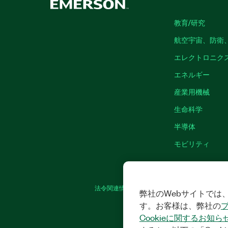
教育/研究
航空宇宙、防衛
エレクトロニク
エネルギー
産業用機械
生命科学
半導体
モビリティ
法令関連情報
|
IMPRINT
|
プライバシー
|
弊社のWebサイトでは、
す。お客様は、弊社の
Cookieに関するお知ら