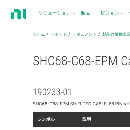
ホ
ー
ソリューション
製品
ビジョン
ム
ペ
ー
ホーム
サポート
ドキュメント
製品​の​規格​認
ジ
に
戻
SHC68-
C68-
EPM C
る
190233-01
SHC68-C68-EPM SHIELDED CABLE, 68 PIN VHD
シンボル
説明