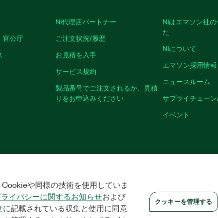
NI代理店パートナー
NIはエマソン社
た
、官公庁
ご注文状況/履歴
NIについて
ス
お見積を入手
エマソン採用情報
サービス規約
ニュースルーム
製品番号でご注文されるか、見積
りをお申込みください
サプライチェーン
イベント
クッキーを管理する
©
NATIONAL INSTRUMENTS CORP. ALL RIGHTS RESER
Cookieや同様の技術を使用していま
プライバシーに関するお知らせ
および
クッキーを管理する
せ
に記載されている収集と使用に同意