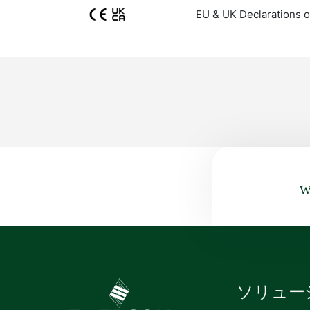
EU & UK Declarations o
Wa
ソリュー