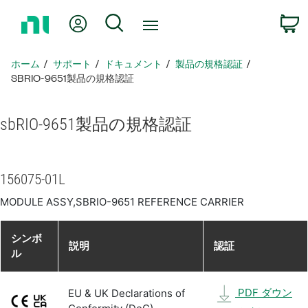
ホ
Myアカウント
検索
ー
ム
ペ
ホーム
サポート
ドキュメント
製品​の​規格​認証
ー
SBRIO-9651製品​の​規格​認証
ジ
に
sbRIO-9651
製品​の​規格​認証
戻
る
156075-01L
MODULE ASSY,SBRIO-9651 REFERENCE CARRIER
シンボ
説明
認証
ル
PDF ダウン
EU & UK Declarations of