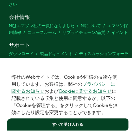
さい
会社情報
NIはエマソン社の一員になりました
NIについて
エマソン採
用情報
ニュースルーム
サプライチェーン/品質
イベント
サポート
ダウンロード
製品ドキュメント
ディスカッションフォーラ
ム
製品のアクティブ化
サポートリクエスト
サイトに関
するご意見
弊社のWebサイトでは、Cookieや同様の技術を使
用しています。お客様は、弊社の
プライバシーに
Twitter
YouTube
Faceb
In
関するお知らせ
および
Cookieに関するお知らせ
に
記載されている収集と使用に同意するか、以下の
「Cookieを管理する」をクリックしてCookieを無
©
NATIONAL INSTRUMENTS CORP. ALL RIGHTS RESERVED.
効にしたり設定を変更することができます。
法令関連情報
|
IMPRINT
|
プライバシー
|
クッキーを管理する
すべて受け入れる