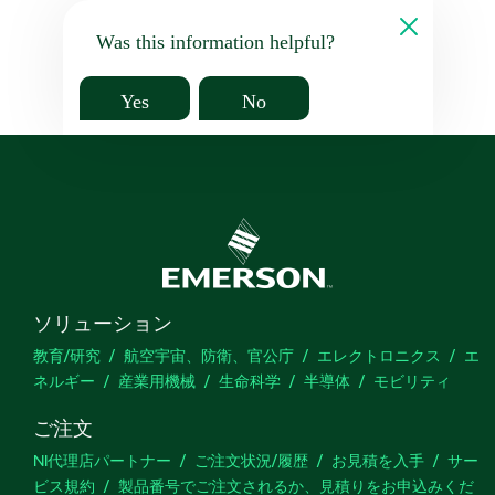
Was this information helpful?
Yes
No
ソリューション
教育/研究
航空宇宙、防衛、官公庁
エレクトロニクス
エ
ネルギー
産業用機械
生命科学
半導体
モビリティ
ご注文
NI代理店パートナー
ご注文状況/履歴
お見積を入手
サー
ビス規約
製品番号でご注文されるか、見積りをお申込みくだ