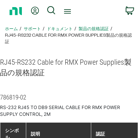
ホ
Myアカウント
検索
ー
ム
ペ
ホーム
サポート
ドキュメント
製品​の​規格​認証
ー
RJ45-RS232 CABLE FOR RMX POWER SUPPLIES製品​の​規格​認
ジ
証
に
戻
RJ45-
RS232 Cable for RMX Power Supplies
製
る
品​の​規格​認証
786819-02
RS-232 RJ45 TO DB9 SERIAL CABLE FOR RMX POWER
SUPPLY CONTROL, 2M
シンボ
説明
認証
ル