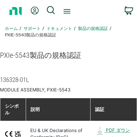
ホ
Myアカウント
検索
ー
ム
ペ
ホーム
サポート
ドキュメント
製品​の​規格​認証
ー
PXIE-5543製品​の​規格​認証
ジ
に
PXIe-5543
製品​の​規格​認証
戻
る
136328-01L
MODULE ASSEMBLY, PXIE-5543
シンボ
説明
認証
ル
PDF ダウン
EU & UK Declarations of