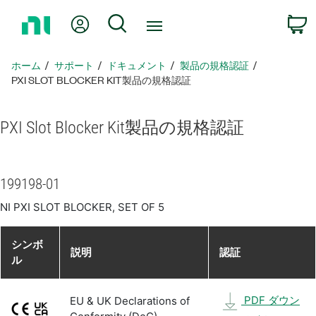
ホ
Myアカウント
検索
ー
ム
ペ
ホーム
サポート
ドキュメント
製品​の​規格​認証
ー
PXI SLOT BLOCKER KIT製品​の​規格​認証
ジ
に
PXI Slot Blocker Kit
製品​の​規格​認証
戻
る
199198-01
NI PXI SLOT BLOCKER, SET OF 5
シンボ
説明
認証
ル
PDF ダウン
EU & UK Declarations of