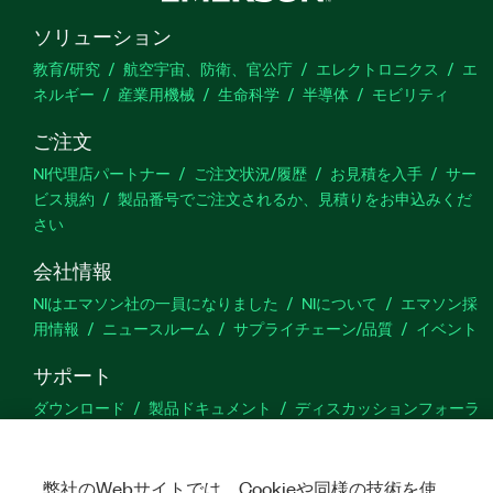
ソリューション
教育/研究
航空宇宙、防衛、官公庁
エレクトロニクス
エ
ネルギー
産業用機械
生命科学
半導体
モビリティ
ご注文
NI代理店パートナー
ご注文状況/履歴
お見積を入手
サー
ビス規約
製品番号でご注文されるか、見積りをお申込みくだ
さい
会社情報
NIはエマソン社の一員になりました
NIについて
エマソン採
用情報
ニュースルーム
サプライチェーン/品質
イベント
サポート
ダウンロード
製品ドキュメント
ディスカッションフォーラ
ム
製品のアクティブ化
サポートリクエスト
サイトに関
するご意見
弊社のWebサイトでは、Cookieや同様の技術を使