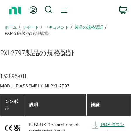
ホ
Myアカウント
検索
ー
ム
ペ
ホーム
サポート
ドキュメント
製品​の​規格​認証
ー
PXI-2797製品​の​規格​認証
ジ
に
PXI-2797
製品​の​規格​認証
戻
る
153895-01L
MODULE ASSEMBLY, NI PXI-2797
シンボ
説明
認証
ル
PDF ダウン
EU & UK Declarations of