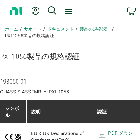
ホ
Myアカウント
検索
ー
ム
ペ
ホーム
サポート
ドキュメント
製品​の​規格​認証
ー
PXI-1056製品​の​規格​認証
ジ
に
PXI-1056
製品​の​規格​認証
戻
る
193050-01
CHASSIS ASSEMBLY, PXI-1056
シンボ
説明
認証
ル
PDF ダウン
EU & UK Declarations of