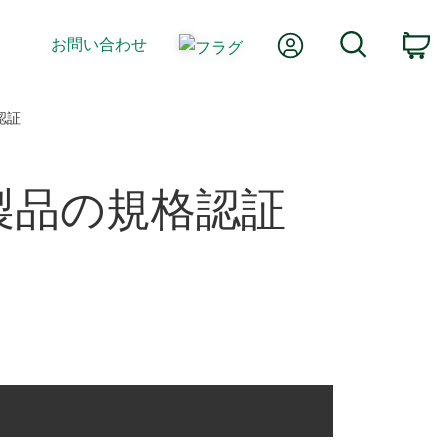
Myアカウント
検索
お問い合わせ
カ
​認証
製品​の​規格​認証