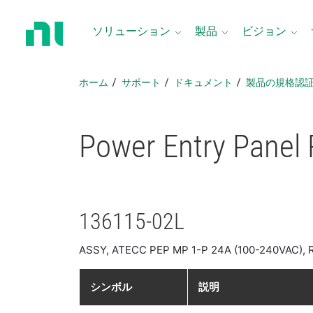
ホ
ー
ソリューション
製品
ビジョン
ム
ペ
ー
ホーム
サポート
ドキュメント
製品​の​規格​認
ジ
に
戻
Power Entry Panel
る
136115-02L
ASSY, ATECC PEP MP 1-P 24A (100-240VAC),
シンボル
説明