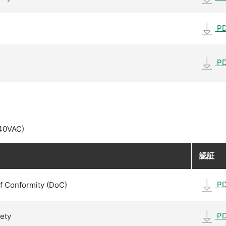
P
P
40VAC)
認証
P
f Conformity (DoC)
P
fety