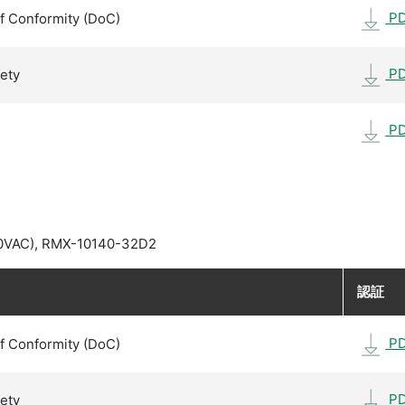
P
f Conformity (DoC)
P
fety
P
0VAC), RMX-10140-32D2
認証
P
f Conformity (DoC)
P
fety