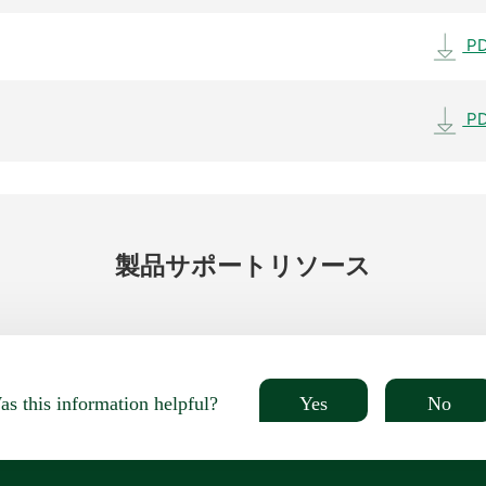
P
P
製品
サポート
リソース
Yes
No
s this information helpful?