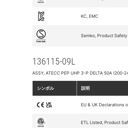
KC, EMC
Semko, Product Safety
136115-09L
ASSY, ATECC PEP UHP 3-P DELTA 50A (200-2
シンボル
説明
EU & UK Declarations o
ETL Listed, Product Sa