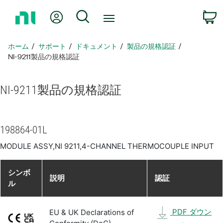
ホ
Myアカウント
検索
ー
ム
ペ
ホーム
サポート
ドキュメント
製品​の​規格​認証
ー
NI-9211製品​の​規格​認証
ジ
に
NI-9211
製品​の​規格​認証
戻
る
198864-01L
MODULE ASSY,NI 9211,4-CHANNEL THERMOCOUPLE INPUT
シンボ
説明
認証
ル
PDF ダウン
EU & UK Declarations of