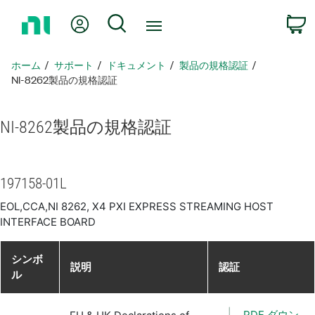
ホ
Myアカウント
検索
ー
ム
ペ
ホーム
サポート
ドキュメント
製品​の​規格​認証
ー
NI-8262製品​の​規格​認証
ジ
に
NI-8262
製品​の​規格​認証
戻
る
197158-01L
EOL,CCA,NI 8262, X4 PXI EXPRESS STREAMING HOST
INTERFACE BOARD
シンボ
説明
認証
ル
PDF ダウン