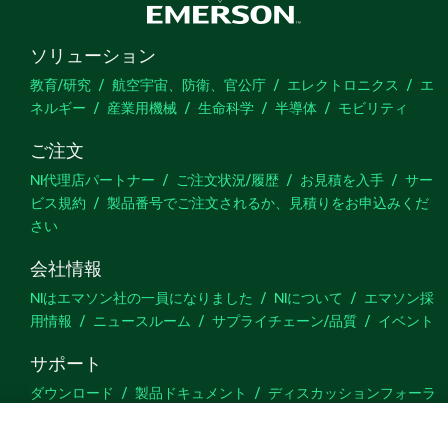
ソリューション
教育/研究
航空宇宙、防衛、官公庁
エレクトロニクス
エ
ネルギー
産業用機械
生命科学
半導体
モビリティ
ご注文
NI代理店パートナー
ご注文状況/履歴
お見積を入手
サー
ビス規約
製品番号でご注文されるか、見積りをお申込みくだ
さい
会社情報
NIはエマソン社の一員になりました
NIについて
エマソン採
用情報
ニュースルーム
サプライチェーン/品質
イベント
サポート
ダウンロード
製品ドキュメント
ディスカッションフォーラ
ム
製品のアクティブ化
サポートリクエスト
サイトに関
するご意見