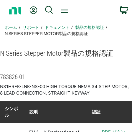
ホ
Myアカウント
検索
ー
ム
ペ
ホーム
サポート
ドキュメント
製品​の​規格​認証
ー
N SERIES STEPPER MOTOR製品​の​規格​認証
ジ
に
N Series Stepper Motor
製品​の​規格​認証
戻
る
783826-01
N31HRFK-LNK-NS-00 HIGH TORQUE NEMA 34 STEP MOTOR,
8 LEAD CONNECTION, STRAIGHT KEYWAY
シンボ
説明
認証
ル
PDF ダウン