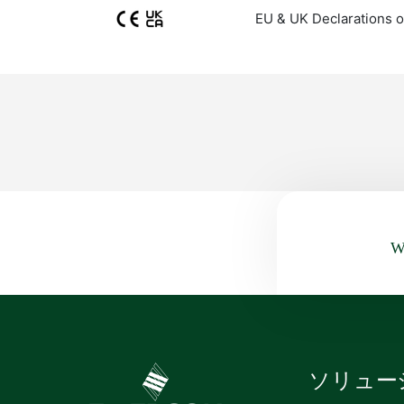
EU & UK Declarations o
Wa
ソリュー