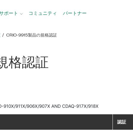
サポート
コミュニティ
パートナー
証
CRIO-9915製品​の​規格​認証
​規格​認証
IO-910X/911X/906X/907X AND CDAQ-917X/918X
認証