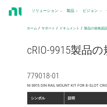
ホ
ー
ソリューション
製品
ビジョン
ム
ペ
ー
ホーム
サポート
ドキュメント
製品​の​規格​認
ジ
に
戻
cRIO-9915
製品​の
る
779018-01
NI 9915 DIN RAIL MOUNT KIT FOR 8-SLOT CR
シンボル
説明