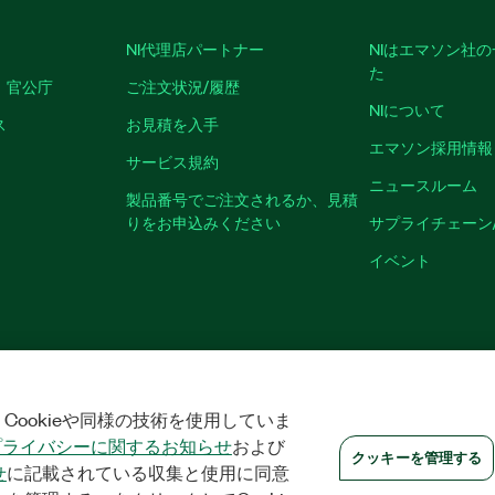
NI代理店パートナー
NIはエマソン社
た
、官公庁
ご注文状況/履歴
NIについて
ス
お見積を入手
エマソン採用情報
サービス規約
ニュースルーム
製品番号でご注文されるか、見積
りをお申込みください
サプライチェーン
イベント
クッキーを管理する
©
NATIONAL INSTRUMENTS CORP. ALL RIGHTS RESER
Cookieや同様の技術を使用していま
プライバシーに関するお知らせ
および
クッキーを管理する
せ
に記載されている収集と使用に同意