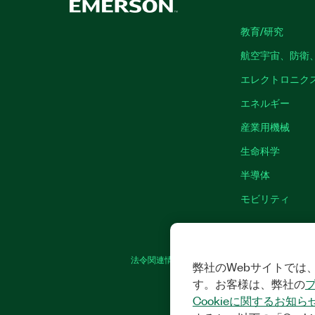
教育/研究
航空宇宙、防衛
エレクトロニク
エネルギー
産業用機械
生命科学
半導体
モビリティ
法令関連情報
|
IMPRINT
|
プライバシー
|
弊社のWebサイトでは、
す。お客様は、弊社の
Cookieに関するお知ら