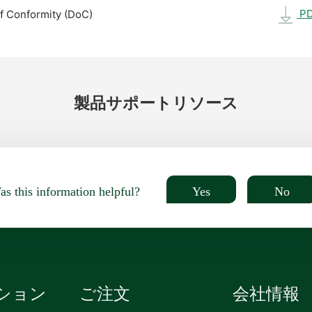
P
f Conformity (DoC)
製品
サポート
リソース
Yes
No
s this information helpful?
ション
ご注文
会社情報