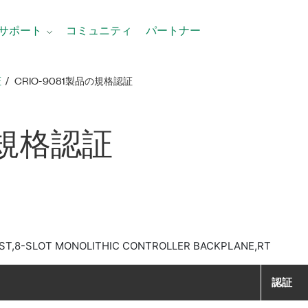
サポート
コミュニティ
パートナー
証
CRIO-9081製品​の​規格​認証
​規格​認証
AST,8-SLOT MONOLITHIC CONTROLLER BACKPLANE,RT
認証