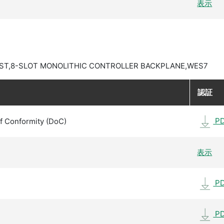
表示
FAST,8-SLOT MONOLITHIC CONTROLLER BACKPLANE,WES7
認証
P
f Conformity (DoC)
表示
P
P