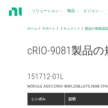
ホ
ー
ソリューション
製品
ビジョン
ム
ペ
ー
ホーム
サポート
ドキュメント
製品​の​規格​認
ジ
に
戻
cRIO-9081
製品​の
る
151712-01L
MODULE ASSY,CRIO-9081,2GB,LX75,16GB CF
シンボル
説明