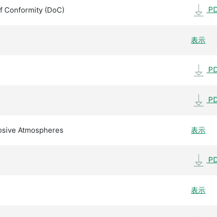
P
f Conformity (DoC)
表示
P
P
losive Atmospheres
表示
P
表示