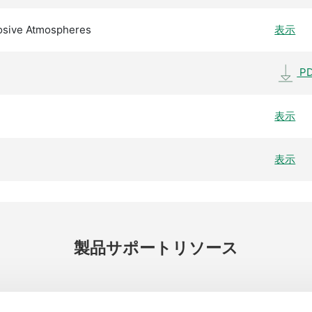
losive Atmospheres
表示
P
表示
表示
製品
サポート
リソース