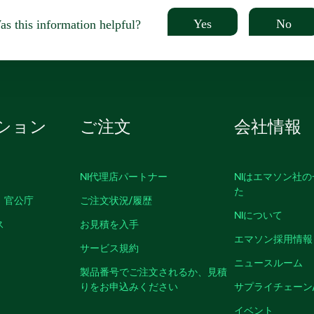
Yes
No
s this information helpful?
ション
ご注文
会社情報
NI代理店パートナー
NIはエマソン社
た
、官公庁
ご注文状況/履歴
NIについて
ス
お見積を入手
エマソン採用情報
サービス規約
ニュースルーム
製品番号でご注文されるか、見積
りをお申込みください
サプライチェーン
イベント