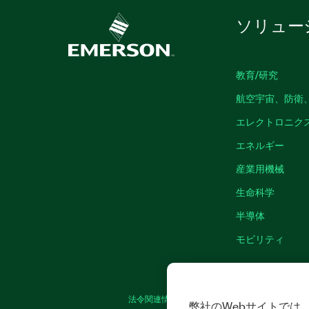
ソリュー
教育/研究
航空宇宙、防衛
エレクトロニク
エネルギー
産業用機械
生命科学
半導体
モビリティ
法令関連情報
|
IMPRINT
|
プライバシー
|
弊社のWebサイトでは、