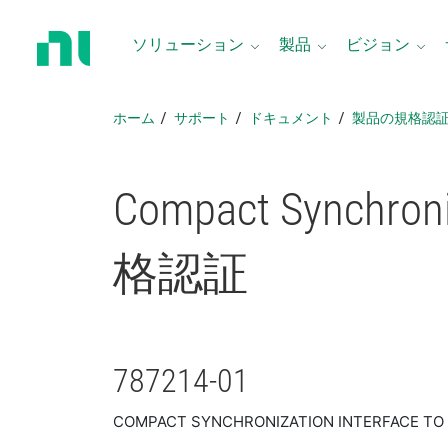
ホ
ー
ソリューション
製品
ビジョン
ム
ペ
ー
ホーム
サポート
ドキュメント
製品​の​規格​認
ジ
に
戻
Compact Synchroniz
る
格​認証
787214-01
COMPACT SYNCHRONIZATION INTERFACE TO 