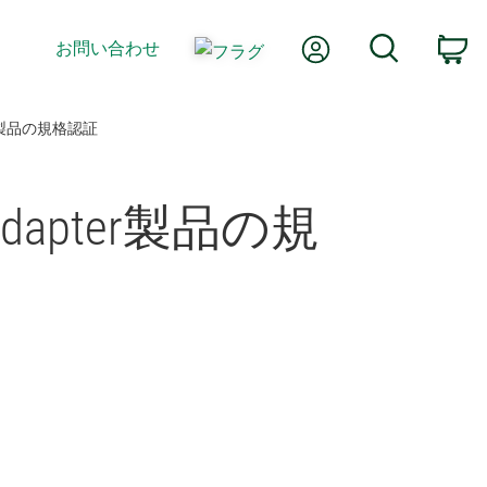
Myアカウント
検索
お問い合わせ
カ
R製品​の​規格​認証
Adapter
製品​の​規