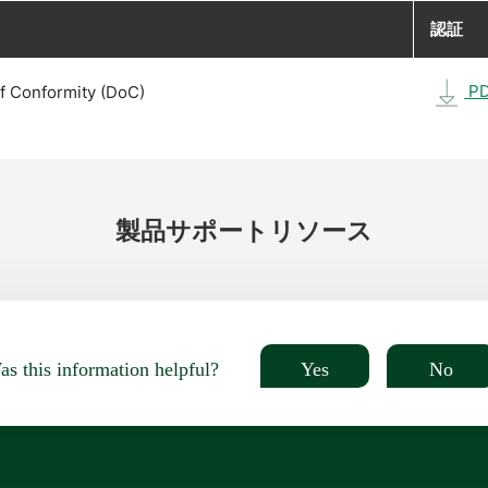
認証
P
f Conformity (DoC)
製品
サポート
リソース
Yes
No
s this information helpful?