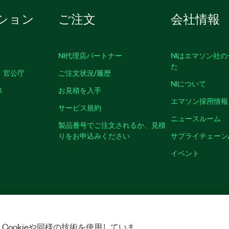
ション
ご注文
会社情報
NI代理店パートナー
NIはエマソン社
た
、官公庁
ご注文状況/履歴
NIについて
ス
お見積を入手
エマソン採用情報
サービス規約
ニュースルーム
製品番号でご注文されるか、見積
りをお申込みください
サプライチェーン
イベント
クッキーを管理する
©
NATIONAL INSTRUMENTS CORP. ALL RIGHTS RESER
Cookieや同様の技術を使用していま