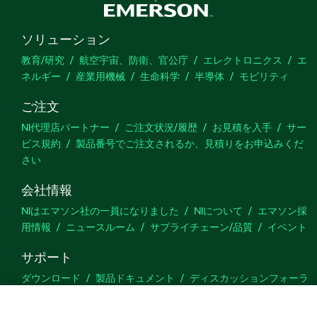
ソリューション
教育/研究
航空宇宙、防衛、官公庁
エレクトロニクス
エ
ネルギー
産業用機械
生命科学
半導体
モビリティ
ご注文
NI代理店パートナー
ご注文状況/履歴
お見積を入手
サー
ビス規約
製品番号でご注文されるか、見積りをお申込みくだ
さい
会社情報
NIはエマソン社の一員になりました
NIについて
エマソン採
用情報
ニュースルーム
サプライチェーン/品質
イベント
サポート
ダウンロード
製品ドキュメント
ディスカッションフォーラ
ム
製品のアクティブ化
サポートリクエスト
サイトに関
するご意見