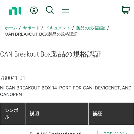
ホ
Myアカウント
検索
ー
ム
ペ
ホーム
サポート
ドキュメント
製品​の​規格​認証
ー
CAN BREAKOUT BOX製品​の​規格​認証
ジ
に
CAN Breakout Box
製品​の​規格​認証
戻
る
780041-01
NI CAN BREAKOUT BOX 14-PORT FOR CAN, DEVICENET, AND
CANOPEN
シンボ
説明
認証
ル
PDF ダウン