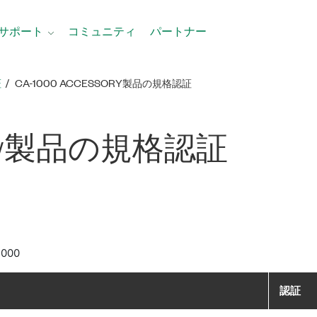
サポート
コミュニティ
パートナー
証
CA-1000 ACCESSORY製品​の​規格​認証
y
製品​の​規格​認証
1000
認証