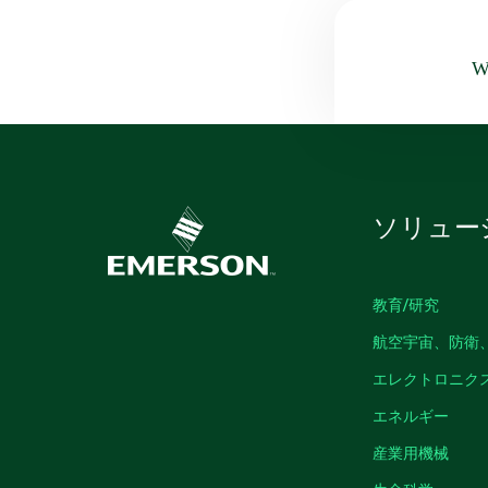
Wa
ソリュー
教育/研究
航空宇宙、防衛
エレクトロニク
エネルギー
産業用機械