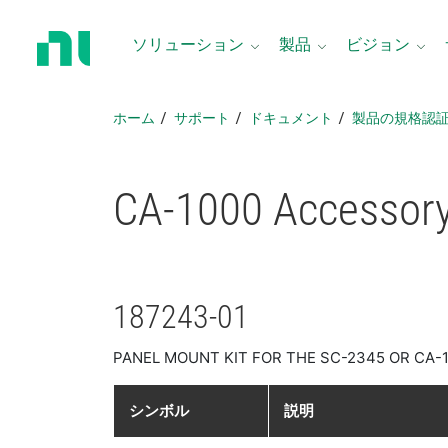
ホ
ー
ソリューション
製品
ビジョン
ム
ペ
ー
ホーム
サポート
ドキュメント
製品​の​規格​認
ジ
に
戻
CA-1000 Accessor
る
187243-01
PANEL MOUNT KIT FOR THE SC-2345 OR CA-
シンボル
説明