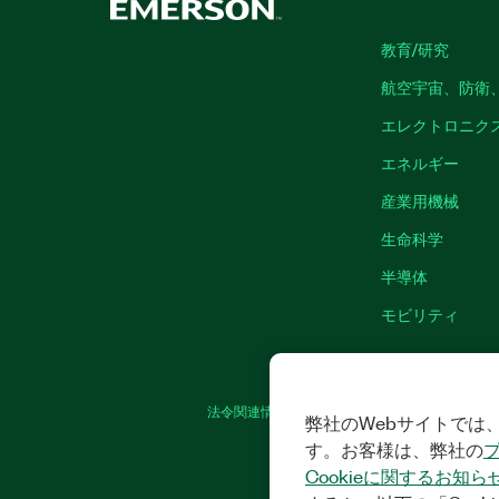
教育/研究
航空宇宙、防衛
エレクトロニク
エネルギー
産業用機械
生命科学
半導体
モビリティ
法令関連情報
|
IMPRINT
|
プライバシー
|
弊社のWebサイトでは、
す。お客様は、弊社の
Cookieに関するお知ら