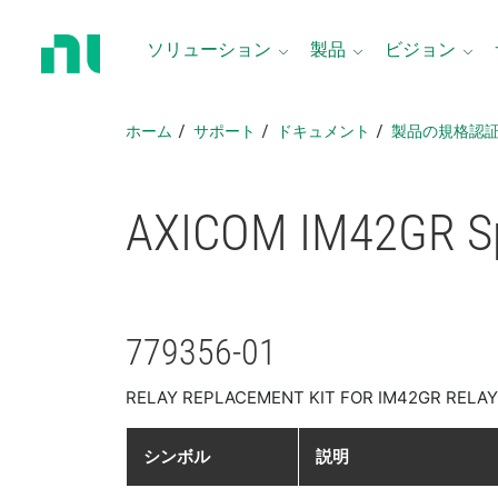
ホ
ー
ソリューション
製品
ビジョン
ム
ペ
ー
ホーム
サポート
ドキュメント
製品​の​規格​認
ジ
に
戻
AXICOM IM42GR Sp
る
779356-01
RELAY REPLACEMENT KIT FOR IM42GR RELAYS
シンボル
説明