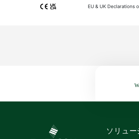
EU & UK Declarations o
Wa
ソリュー