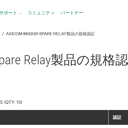
サポート
コミュニティ
パートナー
証
AXICOM IM42GR SPARE RELAY製品​の​規格​認証
are Relay
製品​の​規格​
 (QTY: 10)
認証