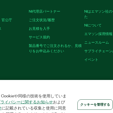
NI代理店パートナー
NIはエマソン社
た
、官公庁
ご注文状況/履歴
NIについて
ス
お見積を入手
エマソン採用情報
サービス規約
ニュースルーム
製品番号でご注文されるか、見積
りをお申込みください
サプライチェーン
イベント
クッキーを管理する
©
NATIONAL INSTRUMENTS CORP. ALL RIGHTS RESER
Cookieや同様の技術を使用していま
プライバシーに関するお知らせ
および
クッキーを管理する
せ
に記載されている収集と使用に同意