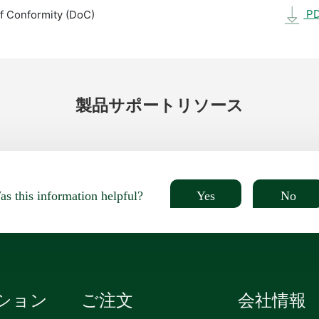
P
f Conformity (DoC)
製品
サポート
リソース
Yes
No
s this information helpful?
ション
ご注文
会社情報