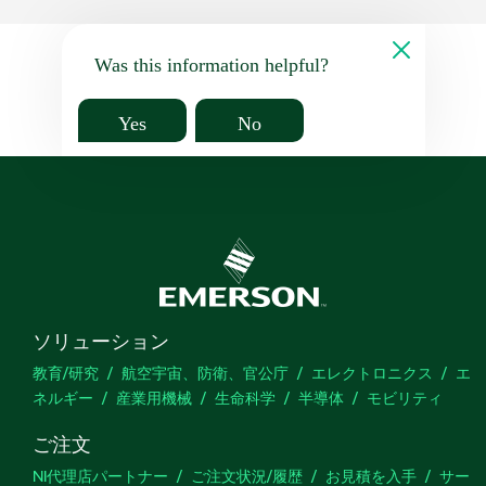
Was this information helpful?
Yes
No
ソリューション
教育/研究
航空宇宙、防衛、官公庁
エレクトロニクス
エ
ネルギー
産業用機械
生命科学
半導体
モビリティ
ご注文
NI代理店パートナー
ご注文状況/履歴
お見積を入手
サー