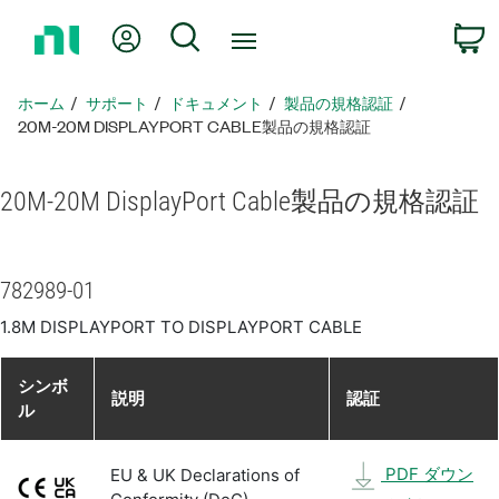
ホ
Myアカウント
検索
ー
ム
ペ
ホーム
サポート
ドキュメント
製品​の​規格​認証
ー
20M-20M DISPLAYPORT CABLE製品​の​規格​認証
ジ
に
20M-20M DisplayPort Cable
製品​の​規格​認証
戻
る
782989-01
1.8M DISPLAYPORT TO DISPLAYPORT CABLE
シンボ
説明
認証
ル
PDF ダウン
EU & UK Declarations of