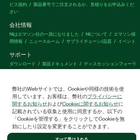
ビス規約
製品番号でご注文されるか、見積りをお申込みくだ
さい
会社情報
NIはエマソン社の一員になりました
NIについて
エマソン採
用情報
ニュースルーム
サプライチェーン/品質
イベント
サポート
ダウンロード
製品ドキュメント
ディスカッションフォーラ
ム
製品のアクティブ化
サポートリクエスト
サイトに関
するご意見
弊社のWebサイトでは、Cookieや同様の技術を使
用しています。お客様は、弊社の
プライバシーに
Twitter
YouTube
Faceb
In
関するお知らせ
および
Cookieに関するお知らせ
に
記載されている収集と使用に同意するか、以下の
「Cookieを管理する」をクリックしてCookieを無
©
NATIONAL INSTRUMENTS CORP. ALL RIGHTS RESERVED.
効にしたり設定を変更することができます。
法令関連情報
|
IMPRINT
|
プライバシー
|
クッキーを管理する
すべて受け入れる